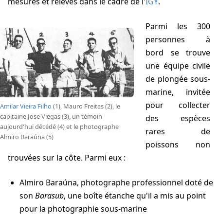
mesures et relevés dans le cadre de l'
IGY
.
Parmi les 300
personnes à
bord se trouve
une équipe civile
de plongée sous-
marine, invitée
pour collecter
Amilar Vieira Filho
(1), Mauro Freitas (2), le
capitaine Jose Viegas (3), un témoin
des espèces
aujourd'hui décédé (4) et le photographe
rares de
Almiro Baraúna (5)
poissons non
trouvées sur la côte. Parmi eux :
Almiro Baraúna, photographe professionnel doté de
son
Barasub
, une boîte étanche qu'il a mis au point
pour la photographie sous-marine