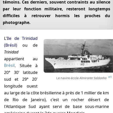
témoins. Ces derniers, souvent contraints au silence
Enquêtes
par leur fonction militaire, resteront longtemps
Marine US
difficiles à retrouver hormis les proches du
Menzel
photographe.
Révélations à l'APRO
Blue Book
L'
Ile de Trinidad
GSW
(Brésil)
ou de
Interview
Trinidad
Powell
appartient au
Révélations
Brésil
. Située à
Témoins retrouvés
20° 30' latitude
Famille
n1
Le navire-école
Almirante Saldanha
sud et 29° 20'
longitude ouest
au large de la côte brésilienne à près de 1 millier de km
de Rio de Janeiro), c'est un rocher désert de
l'Atlantique Sud ayant servi de base sous-marine