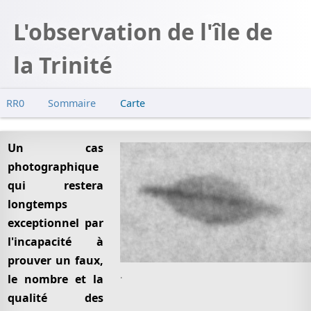
L'observation de l'île de
la Trinité
RR0
Sommaire
Carte
Premières observations
Arrivée de l'Almirante Saldanha
Un cas
photographique
Cible radar
qui restera
L'observation
longtemps
Développement
exceptionnel par
Retour
l'incapacité à
Analyses photographiques
prouver un faux,
Fontes
.
le nombre et la
La presse
qualité des