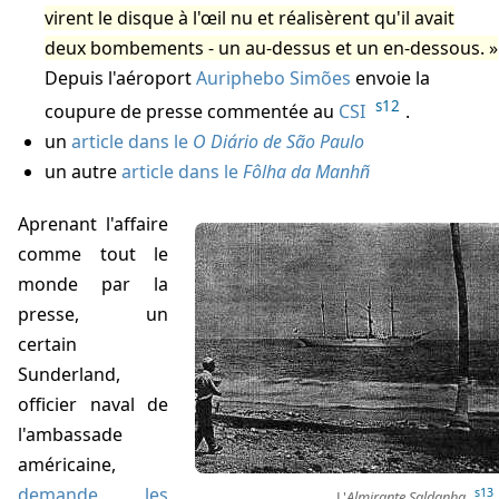
virent le disque à l'œil nu et réalisèrent qu'il avait
deux bombements - un au-dessus et un en-dessous.
Depuis l'aéroport
Auriphebo Simões
envoie la
s12
coupure de presse commentée au
CSI
.
un
article dans le
O Diário de São Paulo
un autre
article dans le
Fôlha da Manhñ
Aprenant l'affaire
comme tout le
monde par la
presse, un
certain
Sunderland,
officier naval de
l'ambassade
américaine,
demande les
s13
L'
Almirante Saldanha