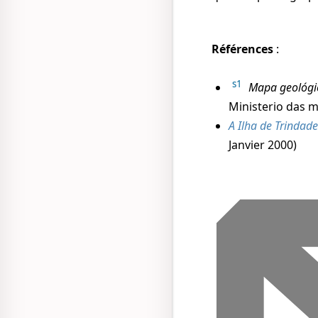
Références
:
s1
Mapa geológic
Ministerio das mi
A Ilha de Trindad
Janvier 2000)