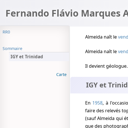
Fernando Flávio Marques 
RR0
Almeida naît
le
vend
Sommaire
Almeida naît
le
vend
IGY et Trinidad
Il devient géologue.
Carte
IGY et Trini
En
1958
, à l'occas
faire des relevés t
(sauf Almeida qui ét
que des photograph