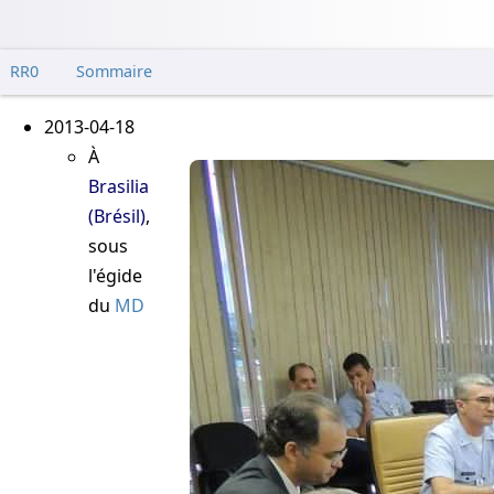
RR0
Sommaire
2013-04-18
À
Brasilia
(Brésil)
,
sous
l'égide
du
MD