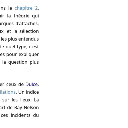
ans le
chapitre 2
,
ir la théorie qui
arques d'attaches,
, et la sélection
s les plus entendus
e quel type, c'est
ues pour expliquer
 la question plus
lier ceux de
Dulce
,
ilations
. Un indice
ur les lieux. La
art de Ray Nelson
 ces incidents du