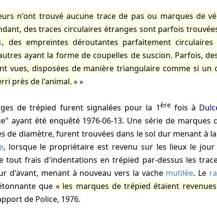
urs n'ont trouvé aucune trace de pas ou marques de vé
dant, des traces circulaires étranges sont parfois trouvée
s
, des empreintes déroutantes parfaitement circulaire
'autres ayant la forme de coupelles de suscion. Parfois, 
nt vues, disposées de manière triangulaire comme si un 
erri près de l'animal.
ère
ges de trépied furent signalées pour la 1
fois à
Dulc
que" ayant été enquêté
1976-06-13
. Une série de marques d
 de diamètre, furent trouvées dans le sol dur menant à la
e
, lorsque le propriétaire est revenu sur les lieux le jour 
 tout frais d'indentations en trépied par-dessus les trac
jour d'avant, menant à nouveau vers la vache
mutilée
. Le
r
 étonnante que
les marques de trépied étaient revenues
pport de Police, 1976
.