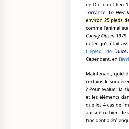
de
Dulce
eut lieu
1
Torrance
. Le
New M
environ 25 pieds de
comme l'animal étai
County Citizen
1979
.
noter qu'il était as
trépied" de
Dulce
Cependant, en
févr
Maintenant, quid de ces étranges marques de trépied — constituent-elles une preuve, comme
certains le suggèr
? Pour évaluer la si
et les éléments dan
que les 4 cas de "
aussi être bien de 
l'incident a été enq