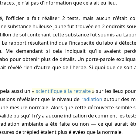
races. Je n'ai pas d'information que cela ait eu lieu.
, l'officier a fait réaliser 2 tests, mais aucun n'était c
une substance huileuse jaune fut trouvée en 2 endroits sous
llon de sol contenant cette substance fut soumis au Labora
. Le rapport résultant indiqua l'incapacité du labo à détect
u. Me demandant si cela indiquait qu'ils avaient perdu 
 labo pour obtenir plus de détails. Un porte-parole expliqu
ait révélé rien d'autre que de l'herbe. Si quoi que ce soit av
 appela aussi un
scientifique à la retraite
sur les lieux pour
lusions révélaient que le niveau de
radiation
autour des ma
'une mesure normale. Alors que cette découverte semble su
valide puisqu'il n'y a aucune indication de comment les tes
adiation ambiante a été faite ou non — ce qui aurait ét
esures de trépied étaient plus élevées que la normale.