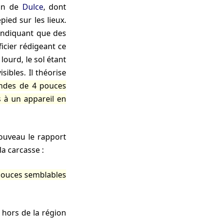
ion de
Dulce
, dont
ied sur les lieux.
indiquant que des
fficier rédigeant ce
lourd, le sol étant
sibles. Il théorise
ndes de 4 pouces
 à un appareil en
nouveau le rapport
la carcasse :
 pouces semblables