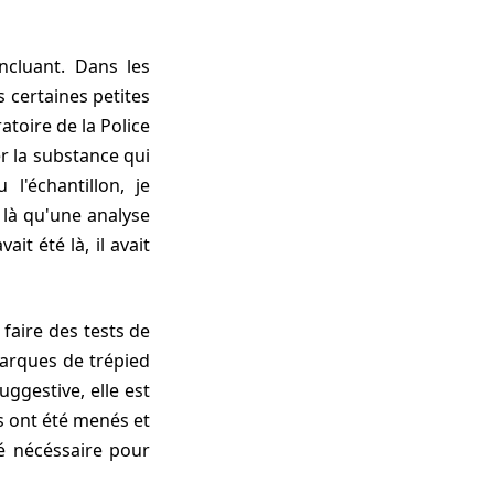
oncluant. Dans les
 certaines petites
toire de la Police
er la substance qui
l'échantillon, je
a là qu'une analyse
ait été là, il avait
 faire des tests de
rques de trépied
ggestive, elle est
ts ont été menés et
é nécéssaire pour