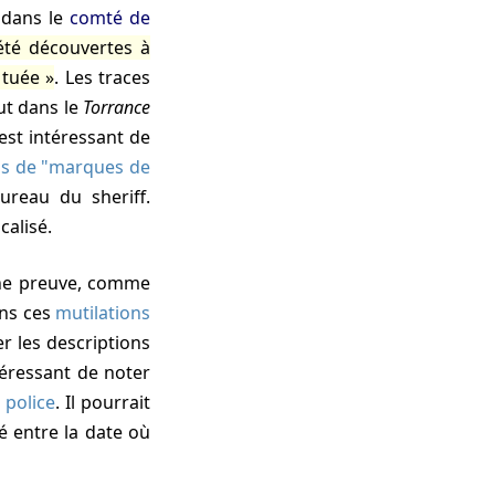
 dans le
comté de
été découvertes à
 tuée
. Les traces
ut dans le
Torrance
 est intéressant de
cas de "marques de
bureau du sheriff.
calisé.
ans ces
mutilations
er les descriptions
ntéressant de noter
 police
. Il pourrait
é entre la date où