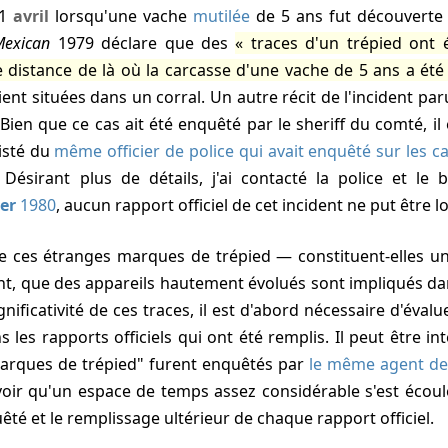
1
avril
lorsqu'une vache
mutilée
de 5 ans fut découverte
exican
1979
déclare que des
traces d'un trépied ont 
 distance de là où la carcasse d'une vache de 5 ans a été
ent situées dans un corral. Un autre récit de l'incident par
 Bien que ce cas ait été enquêté par le sheriff du comté, il
sisté du
même officier de police qui avait enquêté sur les 
. Désirant plus de détails, j'ai contacté la police et le 
ier
1980
, aucun rapport officiel de cet incident ne put être lo
ent, que des appareils hautement évolués sont impliqués d
gnificativité de ces traces, il est d'abord nécessaire d'évalu
s les rapports officiels qui ont été remplis. Il peut être i
marques de trépied" furent enquêtés par
le même agent de
voir qu'un espace de temps assez considérable s'est écoul
uêté et le remplissage ultérieur de chaque rapport officiel.