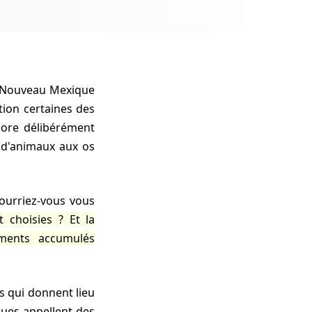
tion certaines des
nore délibérément
 d'animaux aux os
urriez-vous vous
t choisies ? Et la
ments accumulés
ques appellent des