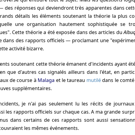
— des réponses qui deviendront très apparentes dans cett
grands détails les éléments soutenant la théorie la plus
quelle une organisation hautement sophistiquée se tro
ues". Cette théorie a été exposée dans des articles du
Albu
dans des rapports officiels — proclamant une "expérime
tte activité bizarre.
ien que d'autres cas signalés ailleurs dans l'état, en partic
vaux de course à
Malaga
et le taureau
mutilé
dans le comté
uves supplémentaires.
incidents, je n'ai pas seulement lu les récits de journa
ssi les rapports officiels sur chaque cas. A ma grande surpri
nus dans certains de ces rapports sont aussi sensationne
 couvraient les mêmes événements.