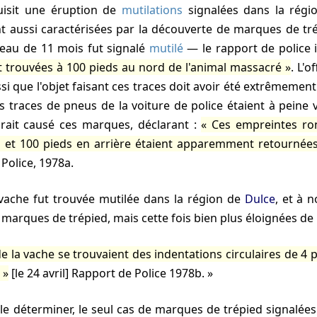
isit une éruption de
mutilations
signalées dans la rég
nt aussi caractérisées par la découverte de marques de trép
reau de 11 mois fut signalé
mutilé
— le rapport de police 
 trouvées à 100 pieds au nord de l'animal massacré
. L'o
i que l'objet faisant ces traces doit avoir été extrêmement 
s traces de pneus de la voiture de police étaient à peine vi
urait causé ces marques, déclarant :
Ces empreintes ro
l et 100 pieds en arrière étaient apparemment retournées
Police, 1978a
.
 vache fut trouvée mutilée dans la région de
Dulce
, et à 
 marques de trépied, mais cette fois bien plus éloignées de 
e la vache se trouvaient des indentations circulaires de 4
s
[le 24 avril]
Rapport de Police 1978b
.