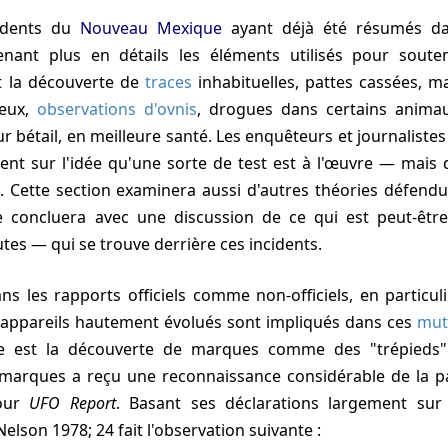
cidents du
Nouveau Mexique
ayant déjà été résumés d
enant plus en détails les éléments utilisés pour souten
ut la découverte de
traces
inhabituelles, pattes cassées, m
ieux,
observations d'ovnis
, drogues dans certains animaux
ur bétail, en meilleure santé. Les enquêteurs et journaliste
nt sur l'idée qu'une sorte de test est à l'œuvre — mais d
e. Cette section examinera aussi d'autres théories défend
le concluera avec une discussion de ce qui est peut-être
tes — qui se trouve derrière ces incidents.
dans les rapports officiels comme non-officiels, en particu
appareils hautement évolués sont impliqués dans ces
mut
 est la découverte de marques comme des "trépieds" s
marques a reçu une reconnaissance considérable de la p
pour
UFO Report
. Basant ses déclarations largement sur
 Nelson
1978; 24
fait l'observation suivante :