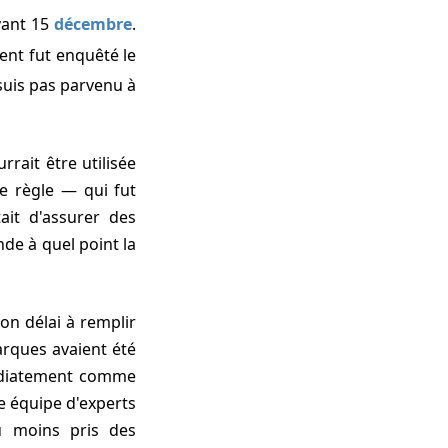
avant
15
décembre
.
ent fut enquêté le
 suis pas parvenu à
rrait être utilisée
e règle — qui fut
it d'assurer des
de à quel point la
marques avaient été
médiatement comme
e équipe d'experts
u moins pris des