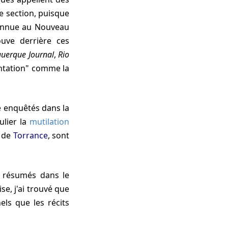
e section, puisque
 connue au Nouveau
uve derrière ces
querque Journal
,
Rio
ntation" comme la
ulier la
mutilation
 de
Torrance
, sont
ux résumés dans le
se, j'ai trouvé que
ls que les récits