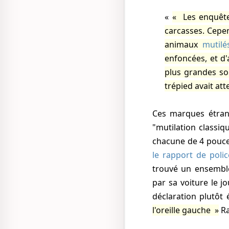
Les enquête
carcasses. Cepen
animaux
mutilé
enfoncées, et d
plus grandes so
trépied avait att
Ces marques étran
"mutilation classi
chacune de 4 pouces
le rapport de polic
trouvé un ensemble
par sa voiture le 
déclaration plutôt
l'oreille gauche
Ra