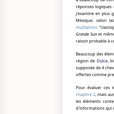
réponses logiques 
j'examine en plus 
Mexique, selon la
mutilations
"classiq
Grande Sun
et même 
raison probable à ce
Beaucoup des éléments soutenant cette théorie émanent d'incidents ayant été enquêtés dans la
région de
Dulce
, b
supposée de 4 che
offertes comme pre
Pour évaluer ces 
chapitre 2
, mais au
les éléments conte
d'informations qui