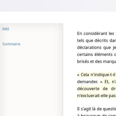
RR0
En considérant les facteurs apparemment bizarres qui entourent les cas du Nouveau Mexique
tels que décrits da
Sommaire
déclarations que j
certains éléments 
brisés et des marqu
Cela n'indique-t-
demander.
Et, n
découverte de dr
n'excluerait-elle p
Il s'agit là de questions raisonnables, logiques — le type de questions et doutes qui donnent lieu
à beaucoup de contr