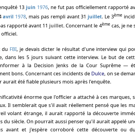
'enquêté
13
juin
1976
, ne fut pas officiellement rapporté 
ème
4
avril
1978
, mais pas rempli avant
31
juillet
. Le 3
incid
ème
pas rapporté avant
11
juillet
. Concernant le 4
cas, je ne
officiel.
nt du
FBI
, je devais dicter le résultat d'une interview qui pou
dans les 5 jours suivant cette interview. Le but de cett
onformer à la Decision Jenks de la Cour Suprême — éta
ment bons. Concernant ces incidents de
Dulce
, on se deman
r aurait été fiable plusieurs mois après l'enquête.
eux. Il semblerait que s'il avait réellement pensé que les 
reil volant étrange, il aurait rapporté la découverte im
 du siècle. On pourrait aussi penser qu'il aurait appelé un
s avant et j'espère corroboré cette découverte ou d