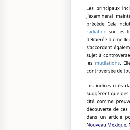
Les principaux in
j'examinerai maint
précède. Cela incl
radiation
sur les l
délibérée du meille
s'accordent égaleme
sujet à controvers
les
mutilations
. El
controversée de tou
Les indices cités 
suggèrent que des 
cité comme preuve
découverte de ces 
dans un article 
Nouveau Mexique
,