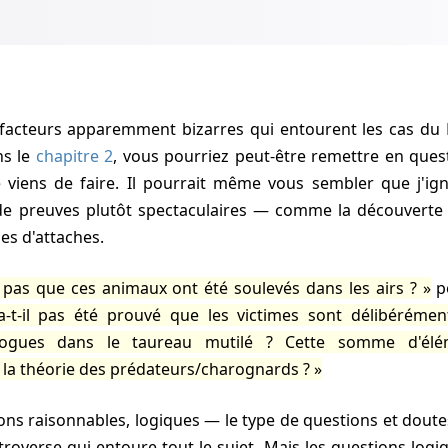
ns le
chapitre 2
, vous pourriez peut-être remettre en ques
e viens de faire. Il pourrait même vous sembler que j'ig
de preuves plutôt spectaculaires — comme la découverte
es d'attaches.
il pas que ces animaux ont été soulevés dans les airs ?
po
'a-t-il pas été prouvé que les victimes sont délibérémen
ogues dans le taureau mutilé ? Cette somme d'élé
as la théorie des prédateurs/charognards ?
overse qui entoure tout le sujet. Mais les questions logi