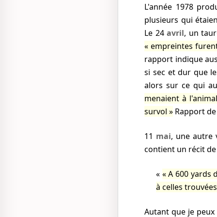
L'année
1978
produ
plusieurs qui étaie
Le
24
avril
, un tau
empreintes furent
rapport indique auss
si sec et dur que le
alors sur ce qui a
menaient à l'anima
survol
Rapport de 
11
mai
, une autre
contient un récit de
A 600 yards d
à celles trouvée
Autant que je peux le déterminer, le seul cas de marques de trépied signalées hors de la région