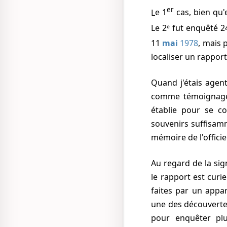
er
Le 1
cas, bien qu
Le 2ᵉ fut enquêté
2
11
mai
1978
, mais 
localiser un rapport 
Quand j'étais age
comme témoignage, 
établie pour se c
souvenirs suffisam
mémoire de l'officie
Au regard de la significativité énorme que l'officier a attaché à ces marques, son délai à remplir
le rapport est curi
faites par un appa
une des découvertes
pour enquêter plu