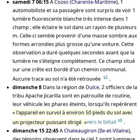
samedi 7 06:15
À
Cozes (Charente-Maritime)
, 1
automobiliste et sa passagère sont surpris de voir 1
lumière fluorescente blanche très intense dans 1
champ ; elle éclaire le sol dans un rayon de plusieurs
m. Celle-ci semble provenir d'une masse sombre aux
formes arrondies plus grosse qu'une voiture. Cette
observation a duré quelques secondes avant que la
lumière ne s'éteigne complètement. Ce champ situé
sur une crête est bordé d'un chemin communal.
s2
Aucune trace au sol n'a été retrouvée
.
dimanche 8
Dans la région de
Dulce
, 2 officiers de la
tribu Apache Jicarilla sont en patrouille de routine,
leur véhicule les phares éteints, lorsqu'ils repérèrent
l'appareil en survol à environ 50 pieds du sol avec
s3
un projecteur puissant dirigé
vers le bétail
.
dimanche 15 22:45
A
Chateaugiron (Ile-et-Vilaine)
,
des témoins observent dans le ciel 1 point lumineux