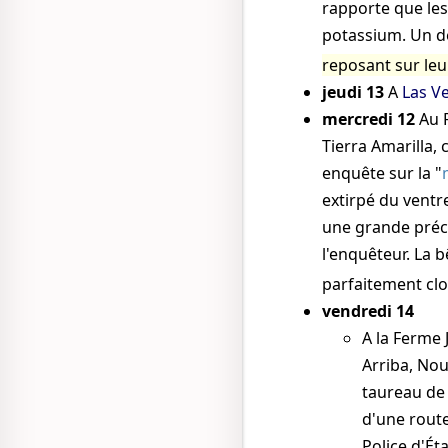
rapporte que les
potassium. Un d
reposant sur leu
jeudi 13
A
Las V
mercredi 12
Au R
Tierra Amarilla,
enquête sur la "
extirpé du ventr
une grande préci
l'enquêteur. La 
parfaitement clo
vendredi 14
A la Ferme 
Arriba, No
taureau de 
d'une route
Police d'É