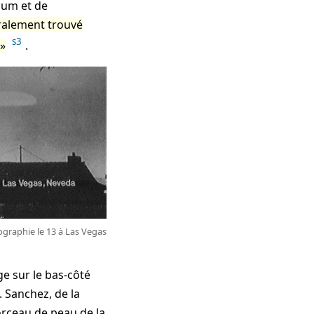
ium et de
ralement trouvé
s3
.
graphie le 13 à Las Vegas
e sur le bas-côté
. Sanchez, de la
rceau de peau de la