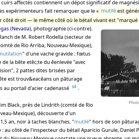
 cuirs affectés contiennent un dépot significatif de magnés
es expérimenteurs fait remarquer que le
mutilé
est géné
r côté droit — le même côté où le bétail vivant est "marqué
egas (Nevada)
, photographie (ci-contre).
anch de M. Robert Rodella (secteur de
 comté de Rio Arriba, Nouveau-Mexique),
mutilation
" d'une vache gravide : fœtus
e de la bête etêc;te du êenlevée "avec
sion", 2 pattes dites brisées par
bête est trouv&eacêans un pâturage
s4
s au portail d'acier cadenassé
.
Photo
Jim Black, près de Lindrith (comté de Rio
uveau-Mexique), découverte d'un
1,5 an, noir à taches blanches, "
mutilé
" hors de son pâturag
 : au côté de l'inspecteur du bétail Aparicio Gurule, Daniel P
tat du Nouveau-Mexique constate une queue absente, un mo