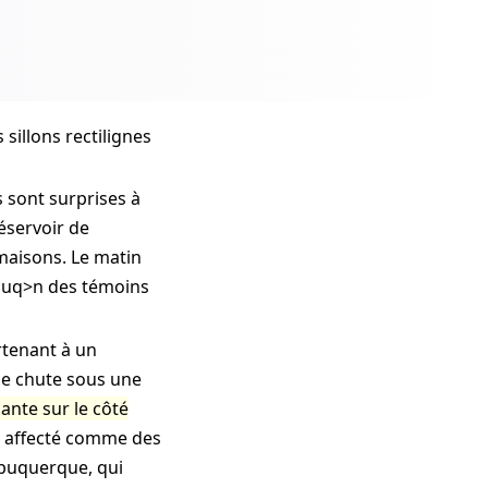
sillons rectilignes
s sont surprises à
éservoir de
 maisons. Le matin
quq>n des témoins
rtenant à un
ze chute sous une
ante sur le côté
ir affecté comme des
lbuquerque, qui