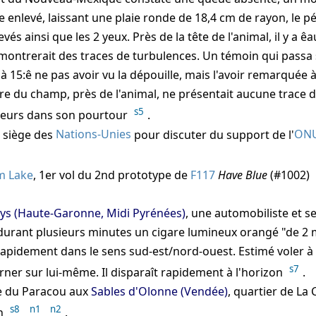
e enlevé, laissant une plaie ronde de 18,4 cm de rayon, le p
vés ainsi que les 2 yeux. Près de la tête de l'animal, il y a ê
montrerait des traces de turbulences. Un témoin qui passa s
 15:ê ne pas avoir vu la dépouille, mais l'avoir remarquée 
ture du champ, près de l'animal, ne présentait aucune trace d
s5
leurs dans son pourtour
.
 siège des
Nations-Unies
pour discuter du support de l'
ON
m Lake
, 1er vol du 2nd prototype de
F117
Have Blue
(#1002)
Lys (Haute-Garonne, Midi Pyrénées)
, une automobiliste et 
durant plusieurs minutes un cigare lumineux orangé "de 2 
apidement dans le sens sud-est/nord-ouest. Estimé voler à 2
s7
ner sur lui-même. Il disparaît rapidement à l'horizon
.
ge du Paracou aux
Sables d'Olonne (Vendée)
, quartier de La
s8
n1
n2
on
.