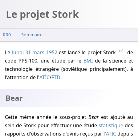
Le projet Stork
RR0
Sommaire
Bear
n1
Le
lundi 31 mars 1952
est lancé le projet Stork
de
Études de l'étude
code PPS-100, une étude par le
BMI
de la science et
technologie étrangère (soviétique principalement). à
l'attention de l'
ATIC
/
FTD
.
Bear
Cette même année le sous-projet
Bear
est ajouté au
sein de Stork pour effectuer une étude
statistique
des
rapports d'observations d'ovnis reçus par l'
ATIC
depuis