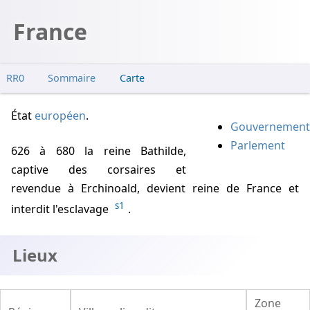
France
RR0
Sommaire
Carte
Lieux
État
européen
.
Anciens témoignages
Gouvernement
Cougnac
Parlement
626
à
680
la reine Bathilde,
Niaux
captive des corsaires et
Pair-non-Pair
revendue à Erchinoald, devient reine de France et
Pech-Merle
s1
interdit l'esclavage
.
Trois frères
Ussat
Lieux
Vague de 1942
Vague de 1944
Zone
Vague de 1947