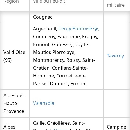
Région
Ville ou lieu-dit
militaire
Vague de 1950
Cougnac
La vague de 1954
La vague de 1959
Argenteuil,
Cergy-Pontoise
,
Commeny, Eaubonne, Eragny,
La vague de 1964
Ermont, Gonesse, Jouy-le-
La vague de 1967
Val d'Oise
Moutier, Pierrelaye,
Vague de 1973
Taverny
(95)
Montmorency, Roissy, Saint-
Le GEPAN
Gratien, Conflans-Sainte-
La vague de 1979/1980
Honorine, Cormeille-en-
Le SEPRA
Parisis, Domont, Ermont
La vague de 1990
Alpes-de-
Petit
Haute-
Valensole
COMETA
Provence
Caille, Gréolières, Saint-
Alpes
Camp de