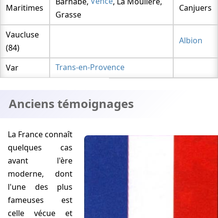
Barnabé,
Vence
, La Moulière,
Maritimes
Canjuers
Grasse
Vaucluse
Albion
(84)
Var
Trans-en-Provence
Anciens témoignages
La France connaît
quelques cas
avant l'ère
moderne, dont
l'une des plus
fameuses est
celle vécue et