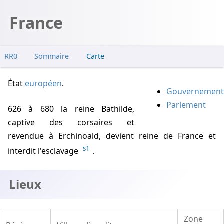
France
RR0
Sommaire
Carte
Lieux
État
européen
.
Anciens témoignages
Gouvernement
Cougnac
Parlement
626
à
680
la reine Bathilde,
Niaux
captive des corsaires et
Pair-non-Pair
revendue à Erchinoald, devient reine de France et
Pech-Merle
s1
interdit l'esclavage
.
Trois frères
Ussat
Lieux
Vague de 1942
Vague de 1944
Zone
Vague de 1947