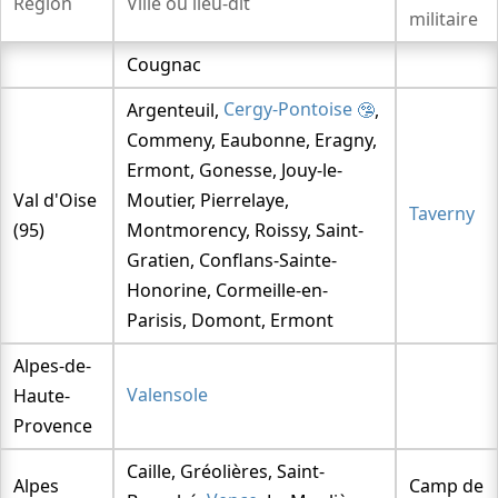
Région
Ville ou lieu-dit
militaire
Vague de 1950
Cougnac
La vague de 1954
La vague de 1959
Argenteuil,
Cergy-Pontoise
,
Commeny, Eaubonne, Eragny,
La vague de 1964
Ermont, Gonesse, Jouy-le-
La vague de 1967
Val d'Oise
Moutier, Pierrelaye,
Vague de 1973
Taverny
(95)
Montmorency, Roissy, Saint-
Le GEPAN
Gratien, Conflans-Sainte-
La vague de 1979/1980
Honorine, Cormeille-en-
Le SEPRA
Parisis, Domont, Ermont
La vague de 1990
Alpes-de-
Petit
Haute-
Valensole
COMETA
Provence
Caille, Gréolières, Saint-
Alpes
Camp de