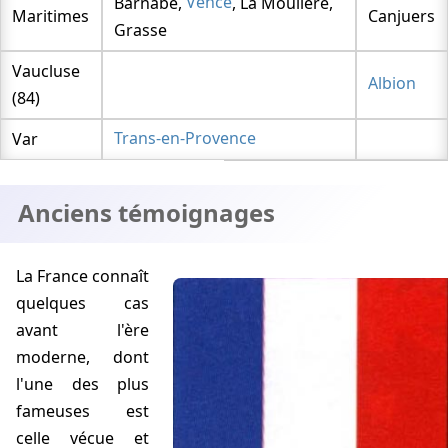
Barnabé,
Vence
, La Moulière,
Maritimes
Canjuers
Grasse
Vaucluse
Albion
(84)
Var
Trans-en-Provence
Anciens témoignages
La France connaît
quelques cas
avant l'ère
moderne, dont
l'une des plus
fameuses est
celle vécue et