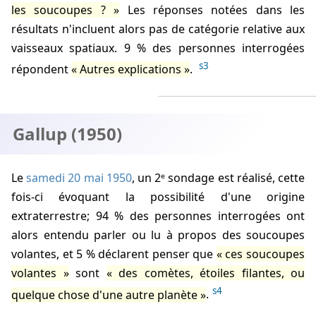
les soucoupes ?
Les réponses notées dans les
Roper
résultats n'incluent alors pas de catégorie relative aux
Gallup
vaisseaux spatiaux. 9 % des personnes interrogées
Le Figaro
s3
répondent
Autres explications
.
Gallup (1950)
Le
samedi 20 mai 1950
, un 2ᵉ sondage est réalisé, cette
fois-ci évoquant la possibilité d'une origine
extraterrestre; 94 % des personnes interrogées ont
alors entendu parler ou lu à propos des soucoupes
volantes, et 5 % déclarent penser que
ces soucoupes
volantes
sont
des comètes, étoiles filantes, ou
s4
quelque chose d'une autre planète
.