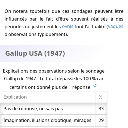
NSF (1986)
On notera toutefois que ces sondages peuvent être
Gallup (1986)
influencés par le fait d'être souvent réalisés à des
Gallup USA (1987)
périodes où justement les
ovnis
font l'actualité (
vagues
d'observations typiquement).
CISU (1987)
Aetherius (1987)
Gallup USA (1947)
Link/Ovni Présence (1988)
Enquirer (1990)
Explications des observations selon le sondage
Gallup Miror of America
Gallup de 1947 - Le total dépasse les 100 % car
Orange County Register (CA)
s2
certains ont donné plus de 1 réponse
Université de Carleton (Ottawa, Canada) (1993-1
Explication
%
Presse de Medford, Wisconsin (1994)
Pas de réponse, ne sais pas
33
Scripps Howard News Service/Université de l'Oh
Durant (1995)
Imagination, illusions d'optique, mirages
29
George Magazine (1996)