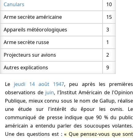
Canulars
10
Newsweek (1996)
Arme secrète américaine
15
êe Poll (1997)
ITV 1997
Appareils météorologiques
3
Gallup 1997
Arme secrète russe
1
Canada (1997)
Projecteurs sur avions
2
Daily Mail/ICM
Autres explications
9
Ropper (1999)
Focus
Le
jeudi 14 août 1947
, peu après les premières
ROAR
observations de
juin
, l'Institut Américain de l'Opinion
Life Magazine (2000)
Publique, mieux connu sous le nom de Gallup, réalise
Bild der Wissenschaf
une étude sur l'intérêt du êpour les ovnis. Le
communiqué de presse indique que 90 % du public
IMAS
américain a entendu parler des soucoupes volantes.
Sky News
Une des questions est :
Que pensez-vous que sont
Quark