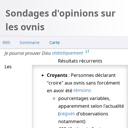
Sondages d'opinions sur
les ovnis
RR0
Sommaire
Carte
Gallup USA (1947)
s1
Je pourrai prouver Dieu
statistiquement
Gallup (1950)
Résultats récurrents
Les
Hynek
Croyants
: Personnes déclarant
Daily Express
"croire" aux ovnis sans forcément
Trendex (1957)
en avoir été
témoins
Gallup (1966)
pourcentages variables,
Tulane (1967)
apparemment selon l'actualité
(
vagues
d'observations
Projet Colorado (1968)
notamment)
Gallup (1971)