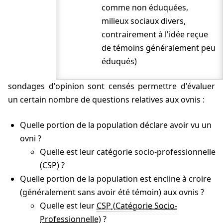
comme non éduquées,
Gallup Canada (1978)
milieux sociaux divers,
Opinion Research Corporation (1978)
contrairement à l'idée reçue
Gallup (1978)
de témoins généralement peu
Gallup jeunesse (1978)
éduqués)
Femmes américaines
sondages d'opinion sont censés permettre d'évaluer
Optical Spectra (1978)
un certain nombre de questions relatives aux ovnis :
Industrial Research/Development
Astronomes amateurs
Quelle portion de la population déclare avoir vu un
ovni ?
Dunedin Times (1979)
Quelle est leur catégorie socio-professionnelle
Daily Telegraph (1978-1981)
(CSP) ?
Doxa (1979)
Quelle portion de la population est encline à croire
Gallup (1982)
(généralement sans avoir été témoin) aux ovnis ?
Psychology Today (1984)
Quelle est leur
CSP
?
Media General - AP (1985)