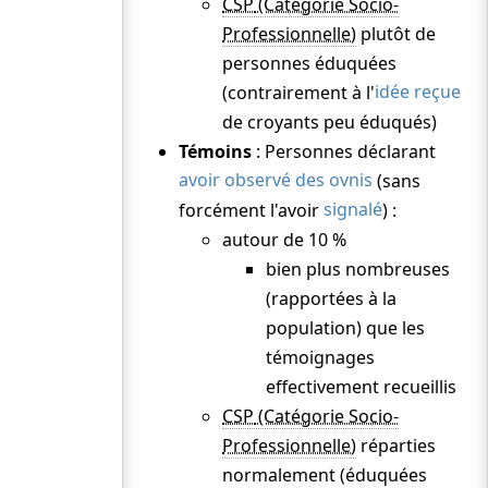
CSP
Industrial Research (1971)
plutôt de
Université du Colorado
personnes éduquées
AIAA (1973)
(contrairement à l'
idée reçue
de croyants peu éduqués)
Gallup (1973)
Témoins
: Personnes déclarant
Illinois State Register
avoir observé des ovnis
(sans
National Enquirer (1974)
forcément l'avoir
signalé
) :
Gallup au Canada (1974)
autour de 10 %
Psychiatrique (1974)
bien plus nombreuses
(rapportées à la
Roper (1974)
population) que les
Branche française de MENSA International (1975
témoignages
Branches Etats-Unis de MENSA International (19
effectivement recueillis
Allemagne
(juillet 1976)
CSP
réparties
Pilotes de ligne américains
normalement (éduquées
AAS (1977)