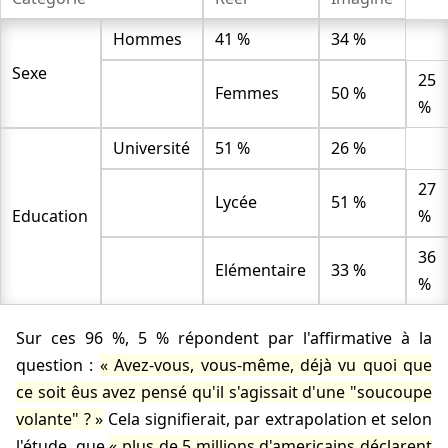
Hommes
41 %
34 %
Sexe
25
Femmes
50 %
%
Université
51 %
26 %
27
Lycée
51 %
Education
%
36
Elémentaire
33 %
%
Sur ces 96 %, 5 % répondent par l'affirmative à la
question :
Avez-vous, vous-même, déjà vu quoi que
ce soit êus avez pensé qu'il s'agissait d'une "soucoupe
volante" ?
Cela signifierait, par extrapolation et selon
l'étude, que
plus de 5 millions d'americains déclarent