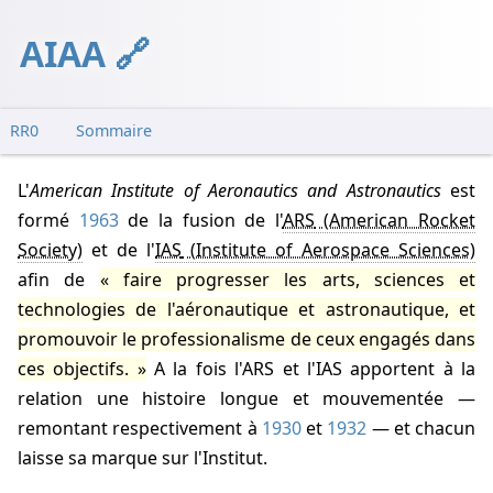
AIAA
RR0
Sommaire
Sous-comité ovni
L'
American Institute of Aeronautics and Astronautics
est
Sondage de témoins scientifiques
formé
1963
de la fusion de l'
ARS
Symposiums
et de l'
IAS
afin de
faire progresser les arts, sciences et
technologies de l'aéronautique et astronautique, et
promouvoir le professionalisme de ceux engagés dans
ces objectifs.
A la fois l'ARS et l'IAS apportent à la
relation une histoire longue et mouvementée —
remontant respectivement à
1930
et
1932
— et chacun
laisse sa marque sur l'Institut.