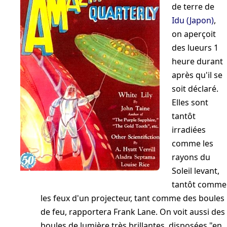
de terre de
Idu (Japon)
,
on aperçoit
des lueurs 1
heure durant
après qu'il se
soit déclaré.
Elles sont
tantôt
irradiées
comme les
rayons du
Soleil levant,
tantôt comme
les feux d'un projecteur, tant comme des boules
de feu, rapportera Frank Lane. On voit aussi des
boules de lumière très brillantes, disposées "en