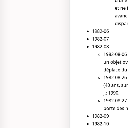
d'une 
et ne 
avance
dispa
1982-06
1982-07
1982-08
1982-08-06
un objet ov
déplace du
1982-08-26
(40 ans, su
J.: 1990
.
1982-08-27
porte des m
1982-09
1982-10