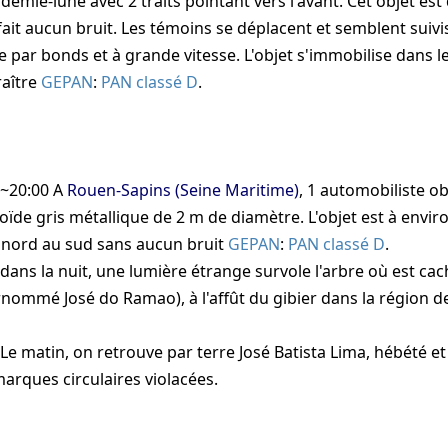
demie-lune avec 2 traits pointant vers l'avant. Cet objet es
fait aucun bruit. Les témoins se déplacent et semblent suivis
 par bonds et à grande vitesse. L'objet s'immobilise dans le
raître
GEPAN
:
PAN classé D
.
 ~20:00
A
Rouen-Sapins (Seine Maritime)
, 1 automobiliste 
oïde gris métallique de 2 m de diamètre. L'objet est à envir
 nord au sud sans aucun bruit
GEPAN
:
PAN classé D
.
dans la nuit, une lumière étrange survole l'arbre où est cac
rnommé José do Ramao), à l'affût du gibier dans la région
Le matin, on retrouve par terre José Batista Lima, hébété e
arques circulaires violacées.