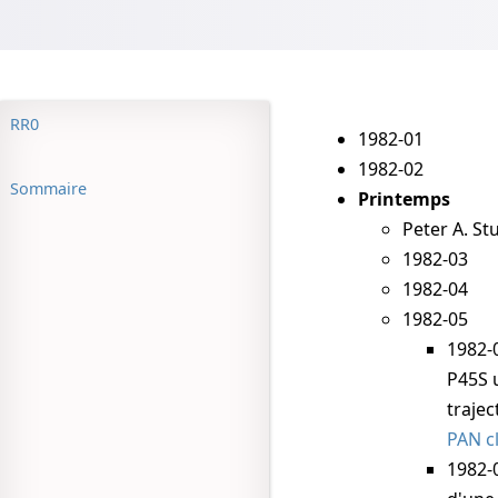
RR0
1982-01
1982-02
Sommaire
Printemps
Peter A. St
1982-03
1982-04
1982-05
1982-
P45S
u
traje
PAN c
1982-