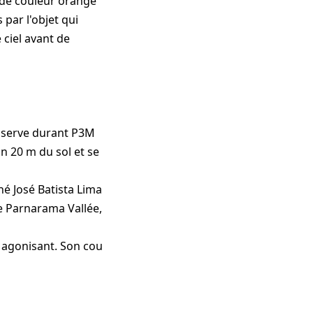
t de couleur orangé
 par l'objet qui
 ciel avant de
observe durant
P3M
on 20 m du sol et se
hé José Batista Lima
 de Parnarama
Vallée,
t agonisant. Son cou