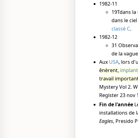
1982-11
19Tdans la 
dans le cie
classé C
.
1982-12
31
Observa
de la vague
Aux
USA
, lors d'
ênèrent,
implant
travail importan
Mystery Vol 2. 
Register 23 nov 
Fin de l'année
L
installations de
Eagles
, Presido 