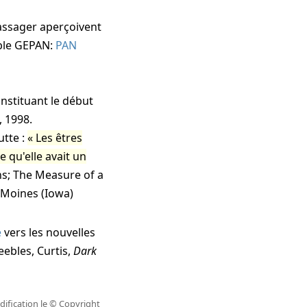
passager aperçoivent
ble
GEPAN:
PAN
onstituant le début
, 1998
.
utte :
Les êtres
e qu'elle avait un
s; The Measure of a
s Moines (Iowa)
e
vers les nouvelles
eebles, Curtis,
Dark
ification le
© Copyright