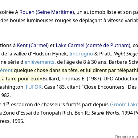
soirée
A
Rouen (Seine Maritime)
, un automobiliste et son 
l des boules lumineuses rouges se déplaçant à vitesse varia
tions à
Kent (Carmel)
et
Lake Carmel (comté de Putnam)
, c
 de la vallée d'Hudson
Hynek,
Imbrogno
& Pratt:
Night Siege
une série d'
enlèvements
, de l'âge de 8 à 30 ans, Barbara Sch
èrent
quelque chose dans sa tête, et lui dirent par télépathi
t à faire pour eux
Bullard, Thomas E.
(1987). UFO Abduction
Washington.
FUFOR
. Case 183. citant "Close Encounters" De
1982.
er
e 1
escadron de chasseurs furtifs part depuis
Groom Lak
 la Zone d'Essai de Tonopah
Rich, Ben R.
:
Skunk Works
, 1994
P
Press, 1995
.
Dernière mod