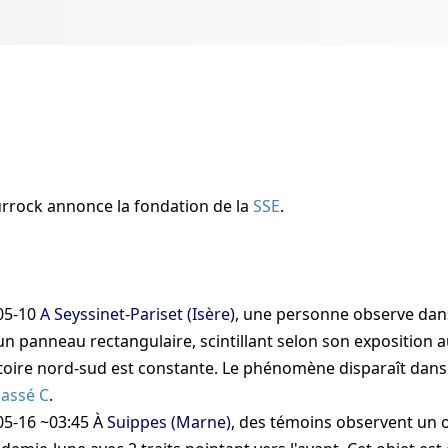
urrock
annonce la fondation de la
SSE
.
05-10
A Seyssinet-Pariset (Isère)
, une personne observe dans
n panneau rectangulaire, scintillant selon son exposition au
ctoire nord-sud est constante. Le phénomène disparaît dan
lassé C
.
05-16 ~03:45
À
Suippes (Marne)
, des témoins observent un o