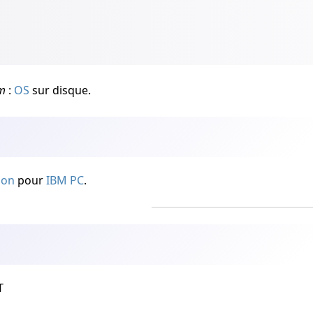
em
:
OS
sur disque.
ion
pour
IBM
PC
.
T