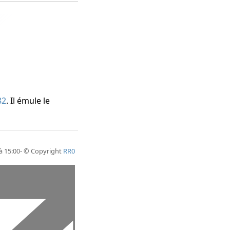
82
. Il émule le
 à 15:00- © Copyright
RR0