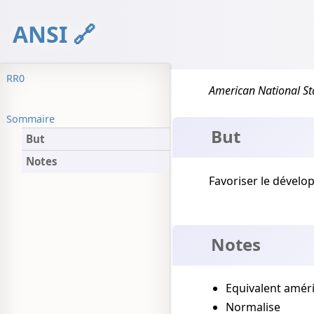
ANSI
RR0
American National S
Sommaire
But
But
Notes
Favoriser le déve
Notes
Equivalent améri
Normalise