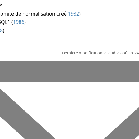
es
comité de normalisation créé
1982
)
SQL1 (
1986
)
88
)
Dernière modification le jeudi 8 août 202