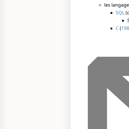
les langag
SQL
(
C
(
19