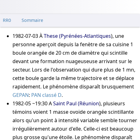
RR0
Sommaire
1982-07-03
À
These (Pyrénées-Atlantiques
), une
personne aperçoit depuis la fenètre de sa cuisine 1
boule orangée de 20 cm de diamètre qui scintille
devant une formation nuageuseuse arrivant sur le
secteur. Lors de l'observation qui dure plus de 1 mn,
cette boule garde la même trajectoire et se déplace
rapidement. Le phénomène disparaît brusquement
GEPAN
:
PAN classé D
.
1982-05 ~19:30
A
Saint Paul (Réunion
), plusieurs
témoins voient 1 masse ovoïde orangée scintillante
alors qu'un point à intensité variable semble tourner
irrégulièrement autour d'elle. Celle-ci est beaucoup
plus grosse qu'une étoile. Le phénomène disparaît