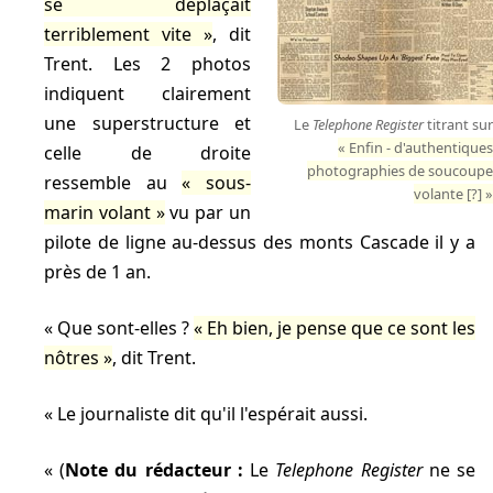
se déplaçait
terriblement vite
, dit
Trent. Les 2 photos
indiquent clairement
une superstructure et
Le
Telephone Register
titrant sur
Enfin - d'authentiques
celle de droite
photographies de soucoupe
ressemble au
sous-
volante [?]
marin volant
vu par un
pilote de ligne au-dessus des monts Cascade il y a
près de 1 an.
Que sont-elles ?
Eh bien, je pense que ce sont les
nôtres
, dit Trent.
Le journaliste dit qu'il l'espérait aussi.
(
Note du rédacteur :
Le
Telephone Register
ne se