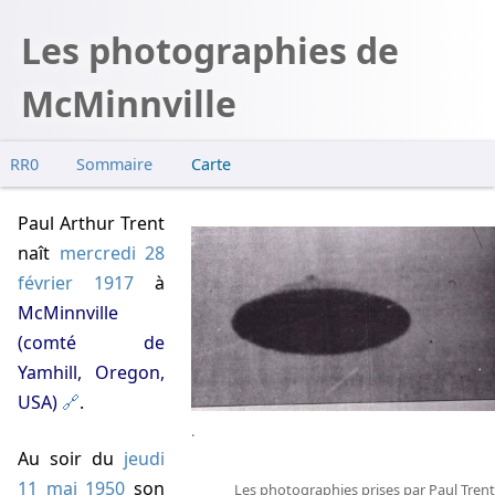
Les photographies de
McMinnville
RR0
Sommaire
Carte
Enquêtes
Paul Arthur Trent
Photo en presse
naît
mercredi 28
Condon
février 1917
à
Baker
McMinnville
Maccabee
(comté de
Poher
Yamhill, Oregon,
IPACO
USA)
.
.
Au soir du
jeudi
11 mai 1950
son
Les photographies prises par Paul Trent