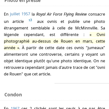
Photo en presse
En
juillet 1957
la
Royal Air Force Flying Review
consacre
s3
un article
aux ovnis et publie une photo
étrangement semblable à celle de McMinnville. Sa
légende cependant, est différente :
Ovni
photographié au-dessus de Rouen en mars, cette
année
. À partir de cette date ces ovnis "jumeaux"
alimenteront une controverse, certains y voyant un
objet identique plutôt qu'une photo identique. On ne
retrouvera cependant jamais d'autre trace de cet "ovni
de Rouen" que cet article.
Condon
En
1967
ces 2 clichés sont les seuls à ne pas être