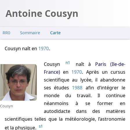
Antoine Cousyn
RR0
Sommaire
Carte
Cousyn naît
en
1970
.
n1
Cousyn
naît à
Paris (Ile-de-
France)
en
1970
. Après un cursus
scientifique au lycée, il abandonne
ses études
1988
afin d’intégrer le
monde du travail. Il continue
néanmoins à se former en
Cousyn
autodidacte dans des matières
scientifiques telles que la météorologie, l’astronomie
s1
et la physique.