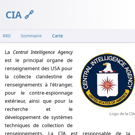
CIA
RR0
Sommaire
Carte
Ufo flap
La
Central Intelligence Agency
Prise de conscience
est le principal organe de
Commission Robertson
renseignement des USA pour
la collecte clandestine de
renseignements à l'étranger,
pour le contre-espionnage
extérieur, ainsi que pour la
recherche et le
Logo de la CIA
développement de systèmes
techniques de collection de
renseignements. La CIA est responsable de la