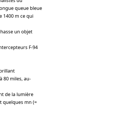
alistes du
 longue queue bleue
e 1400 m ce qui
hasse un objet
intercepteurs F-94
rillant
à 80 miles, au-
t de la lumière
nt quelques mn (=