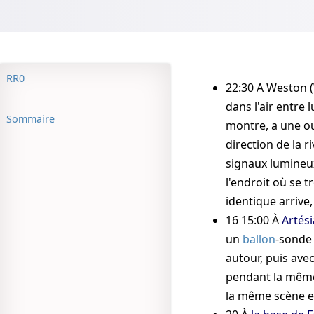
RR0
22:30
A Weston (
dans l'air entre 
Sommaire
montre, a une ou
direction de la r
signaux lumineux
l'endroit où se 
identique arrive,
16 15:00
À
Artés
un
ballon
-sonde 
autour, puis avec
pendant la mêm
la même scène e