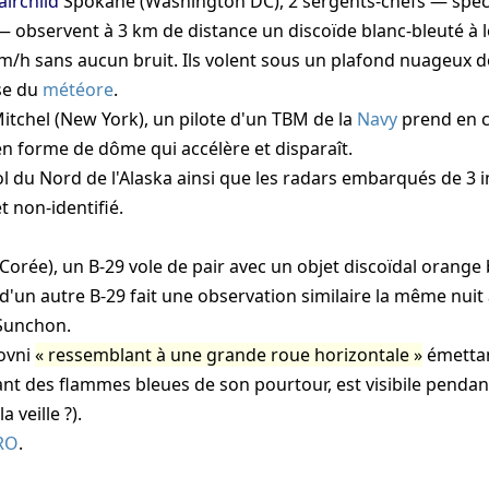
airchild
Spokane (Washington DC), 2 sergents-chefs — spéci
 observent à 3 km de distance un discoïde blanc-bleuté à
m/h sans aucun bruit. Ils volent sous un plafond nuageux d
se du
météore
.
itchel (New York), un pilote d'un TBM de la
Navy
prend en c
 en forme de dôme qui accélère et disparaît.
l du Nord de l'Alaska ainsi que les radars embarqués de 3 
t non-identifié.
orée), un B-29 vole de pair avec un objet discoïdal orange b
d'un autre B-29 fait une observation similaire la même nuit 
Sunchon.
ovni
ressemblant à une grande roue horizontale
émettan
nt des flammes bleues de son pourtour, est visibile penda
 veille ?).
RO
.