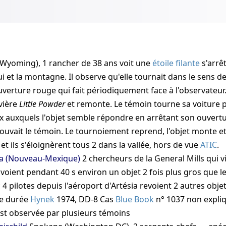
Wyoming), 1 rancher de 38 ans voit une
étoile filante
s'arrê
lui et la montagne. Il observe qu'elle tournait dans le sens d
verture rouge qui fait périodiquement face à l'observateur.
ivière
Little Powder
et remonte. Le témoin tourne sa voiture 
 auxquels l'objet semble répondre en arrêtant son ouvertu
trouvait le témoin. Le tournoiement reprend, l'objet monte 
 et ils s'éloignèrent tous 2 dans la vallée, hors de vue
ATIC
.
ia (Nouveau-Mexique)
2 chercheurs de la General Mills qui 
voient pendant 40 s environ un objet 2 fois plus gros que l
 4 pilotes depuis l'aéroport d'Artésia revoient 2 autres obj
e durée
Hynek
1974, DD-8
Cas
Blue Book
n° 1037 non expli
st observée par plusieurs témoins