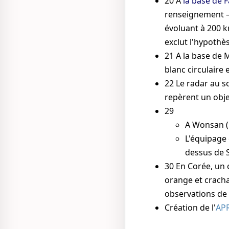
20
À
la base de F
renseignement —
évoluant à 200 k
exclut l'hypothè
21
A la base de M
blanc circulaire
22
Le radar au so
repèrent un obje
29
A Wonsan (C
L'équipage 
dessus de 
30
En Corée, un 
orange et cracha
observations de la
Création de l'
AP