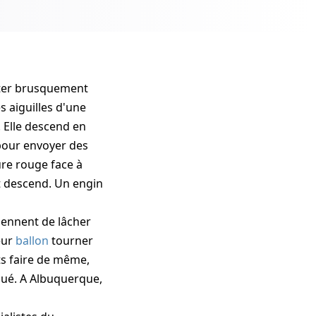
ter brusquement
es aiguilles d'une
 Elle descend en
pour envoyer des
re rouge face à
et descend. Un engin
viennent de lâcher
eur
ballon
tourner
ets faire de même,
qué
. A Albuquerque,