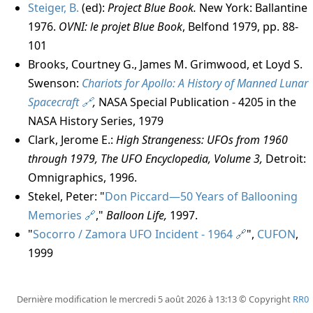
Steiger, B.
(ed):
Project Blue Book.
New York: Ballantine
1976.
OVNI: le projet Blue Book
, Belfond 1979, pp. 88-
101
Brooks, Courtney G., James M. Grimwood, et Loyd S.
Swenson:
Chariots for Apollo: A History of Manned Lunar
Spacecraft
,
NASA Special Publication - 4205 in the
NASA History Series, 1979
Clark, Jerome E.
:
High Strangeness: UFOs from 1960
through 1979, The UFO Encyclopedia, Volume 3,
Detroit:
Omnigraphics, 1996.
Stekel, Peter: "
Don Piccard—50 Years of Ballooning
Memories
,"
Balloon Life,
1997.
"
Socorro / Zamora UFO Incident - 1964
",
CUFON
,
1999
Dernière modification le mercredi 5 août 2026 à 13:13 © Copyright
RR0