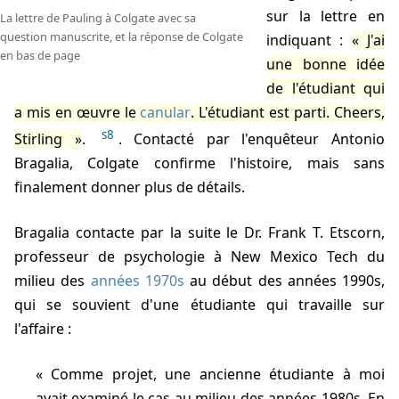
sur la lettre en
La lettre de Pauling à Colgate avec sa
question manuscrite, et la réponse de Colgate
indiquant :
J'ai
en bas de page
une bonne idée
de l'étudiant qui
a mis en œuvre le
canular
. L'étudiant est parti. Cheers,
s8
Stirling
.
. Contacté par l'enquêteur Antonio
Bragalia, Colgate confirme l'histoire, mais sans
finalement donner plus de détails.
Bragalia contacte par la suite le Dr. Frank T. Etscorn,
professeur de psychologie à New Mexico Tech du
milieu des
années 1970s
au début des années 1990s,
qui se souvient d'une étudiante qui travaille sur
l'affaire :
Comme projet, une ancienne étudiante à moi
avait examiné le cas au milieu des années 1980s. En