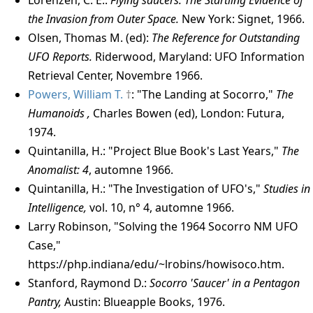
Lorenzen, C. E.:
Flying saucers: The Startling Evidence of
the Invasion from Outer Space.
New York: Signet, 1966.
Olsen, Thomas M. (ed):
The Reference for Outstanding
UFO Reports.
Riderwood, Maryland: UFO Information
Retrieval Center, Novembre 1966.
Powers, William T.
: "The Landing at Socorro,"
The
Humanoids ,
Charles Bowen (ed), London: Futura,
1974.
Quintanilla, H.: "Project Blue Book's Last Years,"
The
Anomalist: 4
, automne 1966.
Quintanilla, H.: "The Investigation of UFO's,"
Studies in
Intelligence,
vol. 10, n° 4, automne 1966.
Larry Robinson, "Solving the 1964 Socorro NM UFO
Case,"
https://php.indiana/edu/~lrobins/howisoco.htm.
Stanford, Raymond D.
:
Socorro 'Saucer' in a Pentagon
Pantry,
Austin: Blueapple Books, 1976.