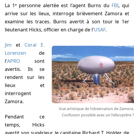
La 1ᵉ personne alertée est l'agent
Burns
du
FBI
, qui
arrive sur les lieux, interroge brièvement
Zamora
et
examine les traces.
Burns
avertit à son tour le 1er
lieutenant Hicks, officier en charge de l'
USAF
.
Jim
et
Coral E.
Lorenzen
de
l'
APRO
sont
avertis. Ils se
rendent sur les
lieux et
interrogent
Zamora.
Vue artistique de l'observation de Zamora.
Confusion possible avec un hélicoptère ?
Pendant ce
temps, Hicks
avertit son supérieur, le capitaine Richard T. Holder, de