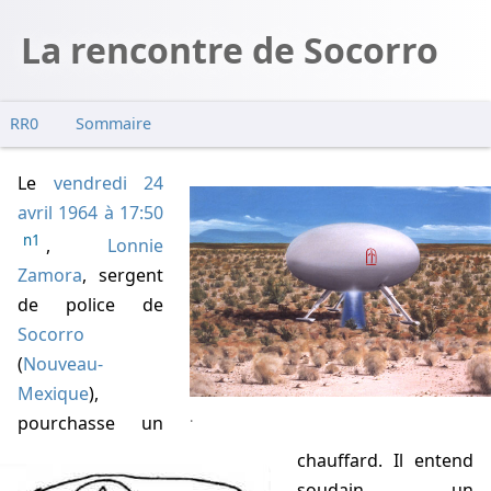
La rencontre de Socorro
RR0
Sommaire
Enquêtes
Le
vendredi 24
Canular ?
avril 1964 à 17:50
n1
,
Lonnie
Zamora
, sergent
de police de
Socorro
(
Nouveau-
Mexique
),
.
pourchasse un
chauffard. Il entend
soudain un