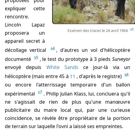
proposées pour
expliquer cette
rencontre.
Lincoln Lapaz
s3
Examen des traces le 24 avril 1964
proposera un
appareil secret à
s4
décollage vertical
, d'autres un vol d'hélicoptère
s5
documenté
, le test du prototype à 3 pieds
Surveyor
envoyé depuis
White Sands
ce jour-là via un
s6
hélicoptère (mais entre
45
à
11
, d'après le registre)
ou encore l'atterrissage temporaire d'un ballon
s7
expérimental
.
Philip Julian Klass
, lui, concluera qu'il
ne s'agissait de rien de plus qu'une manœuvre
publicitaire du maire local qui, par une curieuse
coïncidence, se révèle être propriétaire de la portion
de terrain sur laquelle l'ovni a laissé ses empreintes.