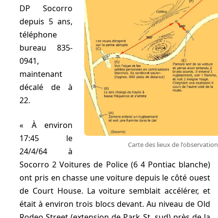
DP Socorro
depuis 5 ans,
téléphone
bureau 835-
0941,
maintenant
décalé de
à
22
.
À environ
17:45 le
Carte des lieux de l'observation
24/4/64 à
Socorro 2 Voitures de Police (6 4 Pontiac blanche)
ont pris en chasse une voiture depuis le côté ouest
de Court House. La voiture semblait accélérer, et
était à environ trois blocs devant. Au niveau de Old
Rodeo Street (extension de Park St. sud) près de la