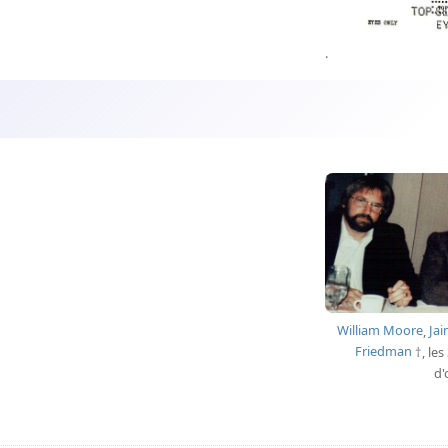
.
William Moore
,
Ja
Friedman
, le
d'