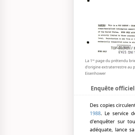
La 1ʳᵉ page du prétendu brie
d'origine extraterrestre au 
Eisenhower
Enquête officiel
Des copies circule
1988
. Le service 
d'enquêter sur to
adéquate, lance s