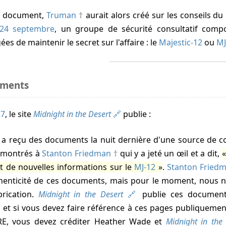
ce document,
Truman
aurait alors créé sur les conseils d
 24 septembre
, un groupe de sécurité consultatif com
es de maintenir le secret sur l'affaire : le
Majestic-12
ou
MJ
ments
17
, le site
Midnight in the Desert
publie :
 reçu des documents la nuit dernière d'une source de con
 montrés à
Stanton Friedman
qui y a jeté un œil et a dit,
nt de nouvelles informations sur le
MJ-12
.
Stanton Fried
thenticité de ces documents, mais pour le moment, nous 
brication.
Midnight in the Desert
publie ces document
ir, et si vous devez faire référence à ces pages publique
, vous devez créditer Heather Wade et
Midnight in the