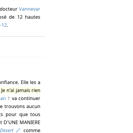
u docteur
Vannevar
posé de 12 hautes
-12
.
fiance. Elle les a
Je n'ai jamais rien
man
va continuer
ne trouvons aucun
s pour que tous
ment D'UNE MANIERE
 Desert
comme