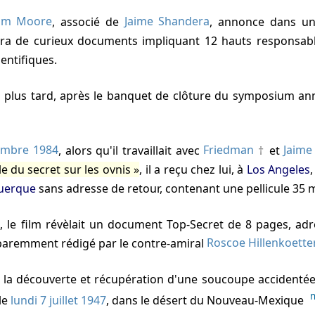
iam Moore
, associé de
Jaime Shandera
, annonce dans u
era de curieux documents impliquant 12 hauts responsable
ientifiques.
s plus tard, après le banquet de clôture du symposium a
embre 1984
, alors qu'il travaillait avec
Friedman
et
Jaime
ile du secret sur les ovnis
, il a reçu chez lui, à
Los Angeles
uerque
sans adresse de retour, contenant une pellicule 35
é, le film révèlait un document Top-Secret de 8 pages, ad
paremment rédigé par le contre-amiral
Roscoe Hillenkoette
le
lundi 7 juillet 1947
, dans le désert du Nouveau-Mexique