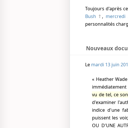
Toujours d'après 
Bush
,
mercredi
personnalités chargé
Nouveaux docu
Le
mardi 13 juin 20
Heather Wade a
immédiatement
vu de tel, ce so
d'examiner l'au
indice d'une fa
puissent les vo
OU D'UNE AUTRE