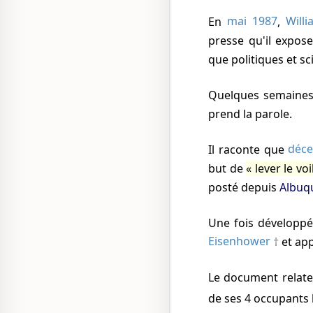
En
mai 1987
,
Will
presse qu'il expos
que politiques et sc
Quelques semaine
prend la parole.
Il raconte que
déc
but de
lever le vo
posté depuis
Albuq
Une fois développ
Eisenhower
et ap
Le document relate la découverte et récupération d'une soucoupe accidentée et des dépouilles
de ses 4 occupants 