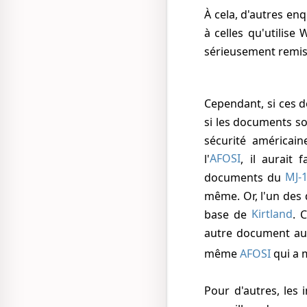
À cela, d'autres enquêteurs ajoutent des remarques concernant la notation des dates, similaires
à celles qu'utilise
sérieusement remis
Cependant, si ces documents sont faux, il reste à déterminer le coupable et ses motivations, car
si les documents so
sécurité américain
l'
AFOSI
, il aurait 
documents du
MJ-
même. Or, l'un des 
base de
Kirtland
. 
autre document au
même
AFOSI
qui a m
Pour d'autres, les