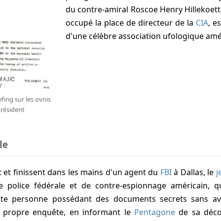
du contre-amiral
Roscoe Henry Hillekoett
occupé la place de directeur de la
CIA
, e
d'une célèbre association ufologique amér
fing sur les ovnis
président
le
nt et finissent dans les mains d'un agent du
FBI
à Dallas, le
j
de police fédérale et de contre-espionnage américain, 
ute personne possédant des documents secrets sans avoi
a propre enquête, en informant le
Pentagone
de sa déco