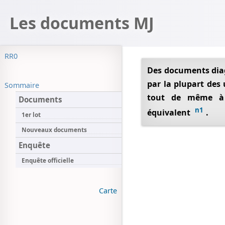
Les documents MJ
RR0
Des documents diagnostiqués faux par le FBI, mais aussi
par la plupart des
Sommaire
tout de même à 
Documents
n1
équivalent
.
1er lot
Nouveaux documents
Enquête
Enquête officielle
Carte