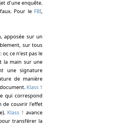
jet d'une enquête.
faux. Pour le
FBI
,
n, apposée sur un
ablement, sur tous
 or, ce n'est pas le
t la main sur une
nt une signature
nature de manière
ce document.
Klass
ce qui correspond
de couvrir l'effet
e).
Klass
avance
pour transférer la