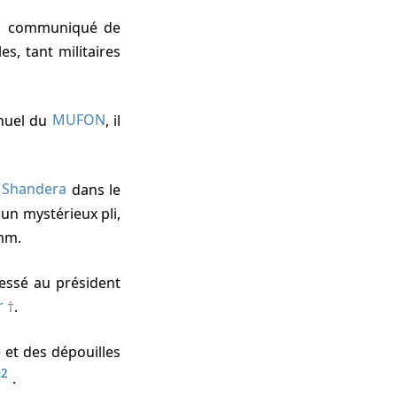
n communiqué de
s, tant militaires
nnuel du
MUFON
, il
 Shandera
dans le
, un mystérieux pli,
 mm.
ressé au président
r
.
n2
.