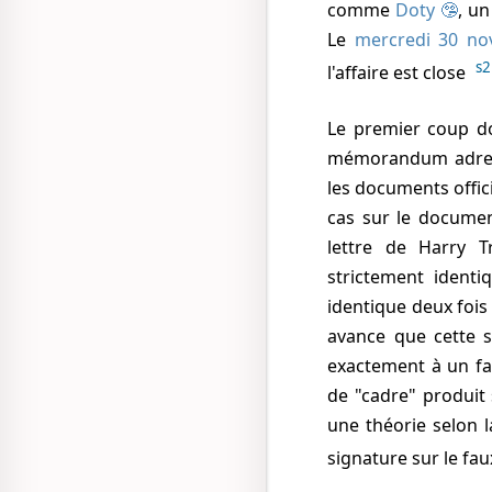
comme
Doty 🤥
, un
Le
mercredi 30 n
s2
l'affaire est close
Le premier coup d
mémorandum adress
les documents officie
cas sur le docume
lettre de Harry
strictement identi
identique deux fois
avance que cette s
exactement à un fac
de "cadre" produit 
une théorie selon 
signature sur le f