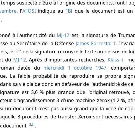
 temps suspecté d'être à l'origine des documents, font l'ob
ovembre
, l'
AFOSI
indique au
FBI
que le document est un 
.
onné à l'authenticité du
MJ-12
est la signature de Truma
é au Secrétaire de la Défense
James Forrestal
. Invari
ls, le "T" de la signature recouvre le texte au-dessus de lui :
nt du
MJ-12
. Après d'importantes recherches,
Klass
, me
 Truman datée du
mercredi 1 octobre 1947
, comporta
que. La faible probabilité de reproduire sa propre sig
 dans sa vie plaide donc en défaveur de l'authenticité de 
ignature est 3,6 % plus grande que l'original retrouvé, 
teur d'agrandissement 3 d'une machine Xerox (1,2 %, afin 
si un document n'est pas aussi grand que la vitre de copi
laquelle 3 procédures de transfer Xerox sont nécessaires 
s3
aux document
.