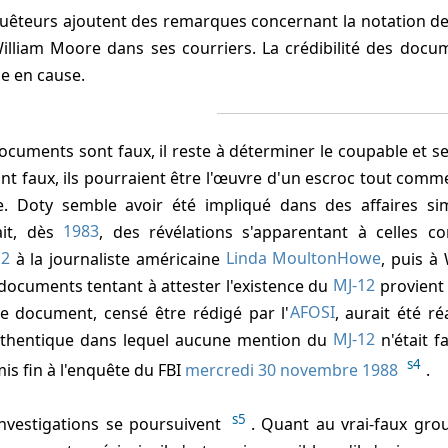
 William Moore dans ses courriers. La crédibilité des docu
e en cause.
nt faux, ils pourraient être l'œuvre d'un escroc tout com
e. Doty semble avoir été impliqué dans des affaires sim
fait, dès
1983
, des révélations s'apparentant à celles c
12
à la journaliste américaine
Linda MoultonHowe
, puis à
documents tentant à attester l'existence du
MJ-12
provient 
Ce document, censé être rédigé par l'
AFOSI
, aurait été ré
thentique dans lequel aucune mention du
MJ-12
n'était fa
s4
is fin à l'enquête du FBI
mercredi 30 novembre 1988
.
s5
 investigations se poursuivent
. Quant au vrai-faux gr