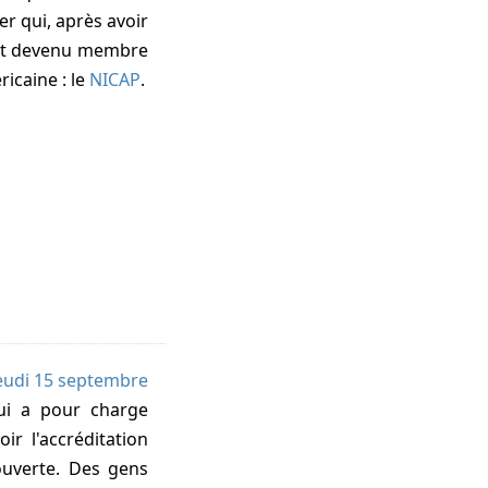
er
qui, après avoir
st devenu membre
icaine : le
NICAP
.
eudi 15 septembre
qui a pour charge
r l'accréditation
uverte. Des gens