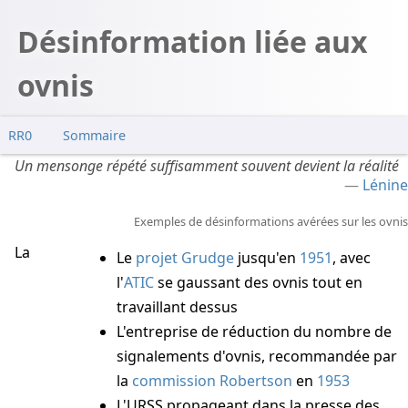
Désinformation liée aux
ovnis
RR0
Sommaire
Interprétation
Un mensonge répété suffisamment souvent devient la réalité
Lénine
Argument
ad hoc
Exemples de désinformations avérées sur les ovnis
La
Le
projet Grudge
jusqu'en
1951
, avec
l'
ATIC
se gaussant des ovnis tout en
travaillant dessus
L'entreprise de réduction du nombre de
signalements d'ovnis, recommandée par
la
commission Robertson
en
1953
L'URSS propageant dans la presse des