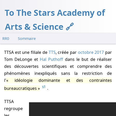
To The Stars Academy of
Arts & Science
RR0
Sommaire
Annonce
TTSA est une filiale de
TTS
, créée par
octobre 2017
par
Videos
Tom DeLonge
et
Hal Puthoff
dans le but de réaliser
Nimitz / "tic tac"
des découvertes scientifiques et comprendre des
Gimball
phénomènes inexpliqués sans la restriction de
"Go fast"
l'
idéologie dominante et des contraintes
Documentaire
s1
bureaucratiques
.
TTSA
Annonce de la création de la TTSA
mercredi 11
par
Tom
regroupe
DeLonge
, en compagnie de
Chris Mellon
,
Luis Elizondo
,
les
Steve Justice
,
Hal Puthoff
et
Jim Semivan