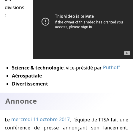
divisions
:
Science & technologie
, vice-présidé par
Puthoff
Aérospatiale
Divertissement
Annonce
Le
mercredi 11 octobre 2017
, l'équipe de TTSA fait une
conférence de presse annonçant son lancement.