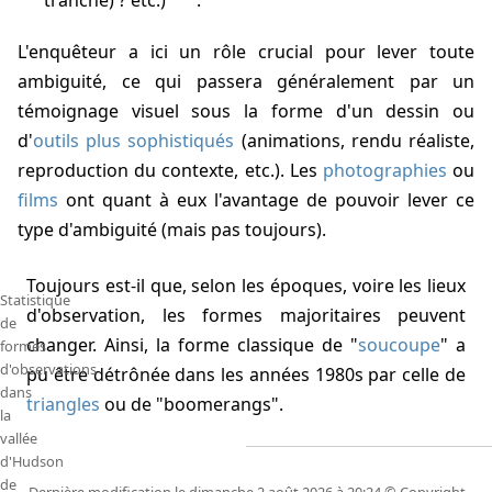
tranche) ? etc.)
.
L'enquêteur a ici un rôle crucial pour lever toute
ambiguité, ce qui passera généralement par un
témoignage visuel sous la forme d'un dessin ou
d'
outils plus sophistiqués
(animations, rendu réaliste,
reproduction du contexte, etc.). Les
photographies
ou
films
ont quant à eux l'avantage de pouvoir lever ce
type d'ambiguité (mais pas toujours).
Toujours est-il que, selon les époques, voire les lieux
Statistique
d'observation, les formes majoritaires peuvent
de
changer. Ainsi, la forme classique de "
soucoupe
" a
formes
d'observations
pu être détrônée dans les années 1980s par celle de
dans
triangles
ou de "boomerangs".
la
vallée
d'Hudson
de
Dernière modification le dimanche 2 août 2026 à 20:24 © Copyright