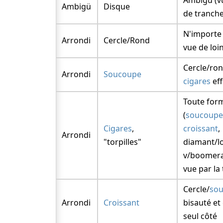
Ambigü (v
Ambigü
Disque
de tranche
N'importe
Arrondi
Cercle/Rond
vue de loi
Cercle/ron
Arrondi
Soucoupe
cigares
eff
Toute for
(
soucoup
Cigares
,
croissant
,
Arrondi
"torpilles"
diamant/l
v/boomer
vue par la
Cercle/
so
Arrondi
Croissant
bisauté et
seul côté