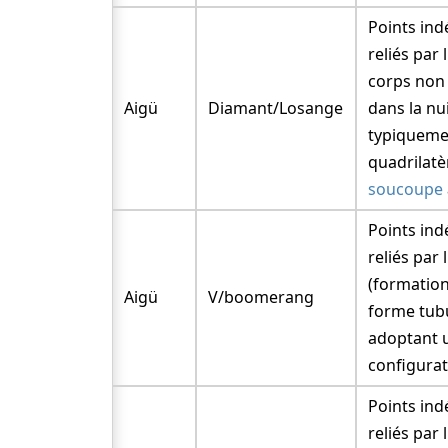
Points in
reliés par l
corps non 
Aigü
Diamant/Losange
dans la nu
typiqueme
quadrilatè
soucoupe
Points in
reliés par l
(formation
Aigü
V/boomerang
forme tub
adoptant 
configurat
Points in
reliés par l