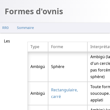
Formes d'ovnis
RR0
Sommaire
Les
Type
Forme
Interpréta
Ambigü (la
d'un cercl
Ambigü
Sphère
pas forcé
sphère)
Toute form
Rectangulaire,
Ambigü
soucoupe...
carré
applati