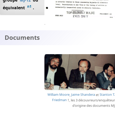
groupe
MJ-12
ou
n1
équivalent
.
.
Documents
William Moore
,
Jaime Shandera
et
Stanton T.
Friedman
, les 3 découvreurs/enquêteur
d'origine des documents MJ