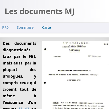
Les documents MJ
RR0
Sommaire
Carte
Documents
1er lot
Des documents
Nouveaux documents
diagnostiqués
faux par le FBI,
Enquête
mais aussi par la
Enquête officielle
plupart des
ufologues, y
compris ceux qui
croient tout de
même à
l'existence d'un