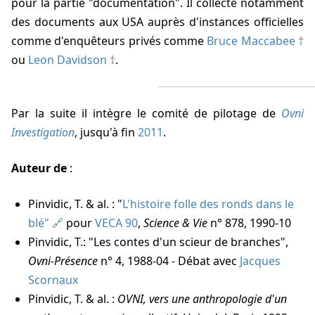
pour la partie "documentation". Il collecte notamment
des documents aux USA auprès d'instances officielles
comme d'enquêteurs privés comme
Bruce Maccabee
ou
Leon Davidson
.
Par la suite il intègre le comité de pilotage de
Ovni
Investigation
, jusqu'à fin
2011
.
Auteur de
:
Pinvidic, T. & al. : "
L'histoire folle des ronds dans le
blé"
pour
VECA 90
,
Science & Vie
n° 878, 1990-10
Pinvidic, T.: "Les contes d'un scieur de branches",
Ovni-Présence
n° 4, 1988-04 - Débat avec
Jacques
Scornaux
Pinvidic, T. & al. :
OVNI, vers une anthropologie d'un