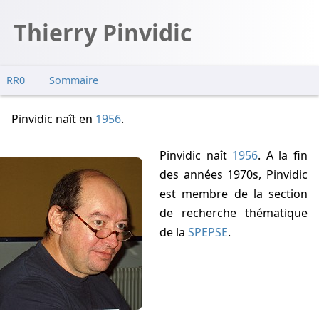
Thierry Pinvidic
RR0
Sommaire
Magonia
Pinvidic naît
en
1956
.
GEPAN
Pinvidic naît
1956
. A la fin
des années 1970s, Pinvidic
est membre de la section
de recherche thématique
de la
SPEPSE
.