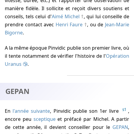
vitesse, durée, etc.) et rapporter une observation de
manière fidèle. Il sollicite et reçoit divers soutiens et
conseils, tels celui d'
Aimé Michel
, qui lui conseille de
prendre contact avec
Henri Faure
, ou de
Jean-Marie
Bigorne
.
A la même époque Pinvidic publie son premier livre, où
il tente notamment de vérifier l'histoire de l'
Opération
Uranus
.
GEPAN
s1
En
l'année suivante
, Pinvidic publie son 1er livre
,
encore peu
sceptique
et préfacé par Michel. A partir
de cette année, il devient conseiller pour le
GEPAN
,