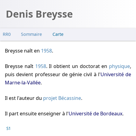
Denis Breysse
RR0
Sommaire
Carte
Breysse naît
en
1958
.
Breysse naît
1958
. Il obtient un doctorat en
physique
,
puis devient professeur de génie civil à l'
Université de
Marne-la-Vallée
.
Il est l'auteur du
projet Bécassine
.
Il part ensuite enseigner à l'
Université de Bordeaux
.
s1