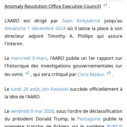
s1
.
L'AARO est dirigé par
Sean Kirkpatrick
jusqu'au
dimanche 1 décembre 2024
où il laisse la place à son
directeur adjoint
Timothy A. Phillips
qui assure
l'interim.
Le
mercredi 6 mars
, l'AARO publie un 1er rapport sur
l'historique des investigations gouvernementales sur
s2
s3
les ovnis
, qui sera critiqué par
Chris Mellon
.
Le
lundi 26 août
,
Jon Kosloski
succède officiellement à
la tête de l'AARO.
Le
vendredi 8 mai 2026
, sous l'ordre de déclassification
du président
Donald Trump
, le
Pentagone
publie la
première tranche de fichiers via le système
PURSUE