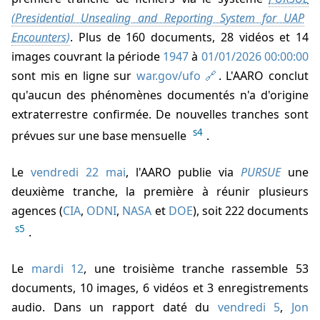
. Plus de 160 documents, 28 vidéos et 14
images couvrant la période
1947
à
01/01/2026 00:00:00
sont mis en ligne sur
war.gov/ufo
. L'AARO conclut
qu'aucun des phénomènes documentés n'a d'origine
extraterrestre confirmée. De nouvelles tranches sont
s4
prévues sur une base mensuelle
.
Le
vendredi 22 mai
, l'AARO publie via
PURSUE
une
deuxième tranche, la première à réunir plusieurs
agences (
CIA
,
ODNI
,
NASA
et
DOE
), soit 222 documents
s5
.
Le
mardi 12
, une troisième tranche rassemble 53
documents, 10 images, 6 vidéos et 3 enregistrements
audio. Dans un rapport daté du
vendredi 5
,
Jon