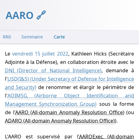
AARO
RR0
Sommaire
Carte
Le
vendredi 15 juillet 2022
, Kathleen Hicks (Secrétaire
Adjointe à la Défense), en collaboration étroite avec le
DNI
, demande à
l'
USD(I&S)
de renommer et élargir le périmètre de
l'
AOIMSG
sous la forme
de l'
AARO
(ou
ADARO
).
L'AARO est supervisé par l'
AAROExec