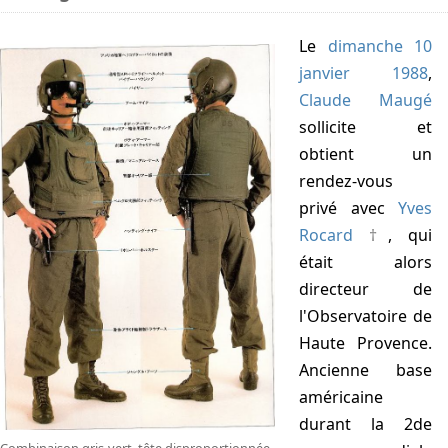
Le
dimanche 10
janvier 1988
,
Claude Maugé
sollicite et
obtient un
rendez-vous
privé avec
Yves
Rocard
, qui
était alors
directeur de
l'Observatoire de
Haute Provence.
Ancienne base
américaine
durant la 2de