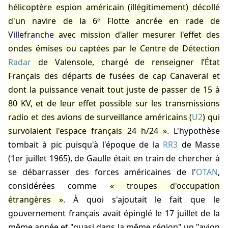
hélicoptère espion américain (illégitimement) décollé
d'un navire de la 6ᵉ Flotte ancrée en rade de
Villefranche
avec mission d'aller mesurer l'effet des
ondes émises ou captées par le Centre de Détection
Radar
de Valensole, chargé de renseigner l’État
Français des départs de fusées de cap Canaveral et
dont la puissance venait tout juste de passer de 15 à
80 KV, et de leur effet possible sur les transmissions
radio et des avions de surveillance américains (
U2
) qui
survolaient l'espace français 24 h/24
. L'hypothèse
tombait à pic puisqu'à l'époque de la
RR3
de Masse
(1er juillet 1965), de Gaulle était en train de chercher à
se débarrasser des forces américaines de l'
OTAN
,
considérées comme
troupes d'occupation
étrangères
. À quoi s'ajoutait le fait que le
gouvernement français avait épinglé le 17 juillet de la
même année et "quasi dans la même région" un "avion