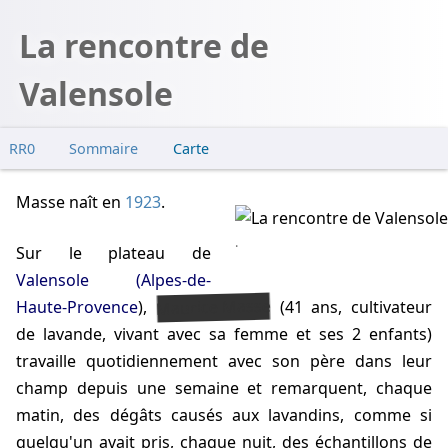
La rencontre de
Valensole
RR0
Sommaire
Carte
Enquête
Masse naît
en
1923
.
Guieu
Chautard
.
Sur le plateau de
Maugé & Rocard
Valensole (Alpes-de-
Maurice Masse
Haute-Provence
),
(41 ans, cultivateur
de lavande, vivant avec sa femme et ses 2 enfants)
travaille quotidiennement avec son père dans leur
champ depuis une semaine et remarquent, chaque
matin, des dégâts causés aux lavandins, comme si
quelqu'un avait pris, chaque nuit, des échantillons de