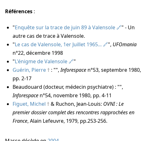
Références
:
"
Enquête sur la trace de juin 89 à Valensole
" - Un
autre cas de trace à Valensole.
"
Le cas de Valensole, 1er Juillet 1965...
",
UFOmania
n°22, décembre 1998
"
L'énigme de Valensole
"
Guérin, Pierre
: "",
Inforespace
n°53, septembre 1980,
pp. 2-17
Beaudouard (docteur, médecin psychiatre) : "",
Inforespace
n°54, novembre 1980, pp. 4-11
Figuet, Michel
& Ruchon, Jean-Louis:
OVNI : Le
premier dossier complet des rencontres rapprochées en
France
, Alain Lefeuvre, 1979, pp.253-256.
Masse décède
en
2004
.