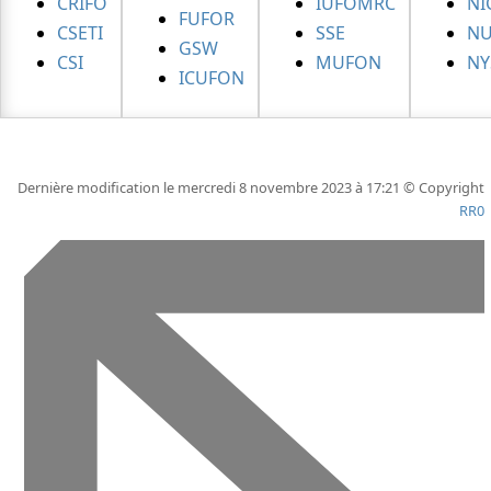
CRIFO
IUFOMRC
NI
FUFOR
CSETI
SSE
NU
GSW
CSI
MUFON
NY
ICUFON
Dernière modification le mercredi 8 novembre 2023 à 17:21 © Copyright
RR0