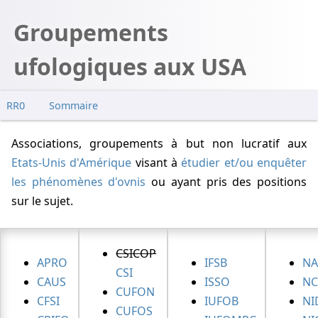
Groupements
ufologiques aux USA
RR0
Sommaire
Associations, groupements à but non lucratif aux
Etats-Unis d'Amérique
visant à
étudier et/ou enquêter
les phénomènes d'ovnis
ou ayant pris des positions
sur le sujet.
CSICOP
APRO
IFSB
NA
CSI
CAUS
ISSO
NC
CUFON
CFSI
IUFOB
NI
CUFOS