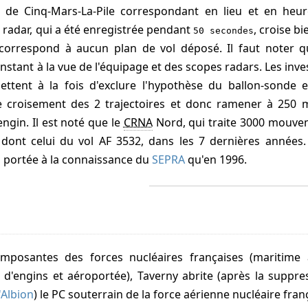
e de Cinq-Mars-La-Pile correspondant en lieu et en he
e radar, qui a été enregistrée pendant
, croise bi
50 secondes
 correspond à aucun plan de vol déposé. Il faut noter
nstant à la vue de l'équipage et des scopes radars. Les inv
ttent à la fois d'exclure l'hypothèse du ballon-sonde e
e croisement des 2 trajectoires et donc ramener à 250 m 
engin. Il est noté que le
CRNA
Nord, qui traite 3000 mouvem
, dont celui du vol AF 3532, dans les 7 dernières années
a portée à la connaissance du
SEPRA
qu'en 1996.
 d'engins et aéroportée), Taverny abrite (après la suppre
'Albion
) le PC souterrain de la force aérienne nucléaire fran