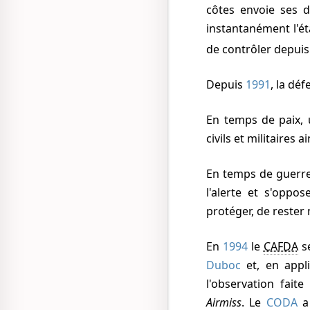
côtes envoie ses 
instantanément l'ét
de contrôler depuis
Depuis
1991
, la dé
En temps de paix, une des missions de la Défense Aérienne est l'assistance en vol aux avions
civils et militaires
En temps de guerre, la défense aérienne, dont le PC est à Taverny, décèle toute menace, donne
l'alerte et s'opp
protéger, de rester
En
1994
le
CAFDA
se
Duboc
et, en appl
l'observation fait
Airmiss
. Le
CODA
a 