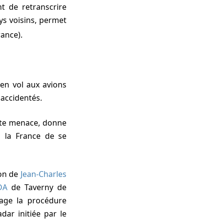
t de retranscrire
ys voisins, permet
rance).
 accidentés.
à la France de se
ion de
Jean-Charles
DA
de Taverny de
sage la procédure
ar initiée par le