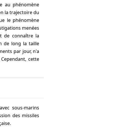
ure au phénomène
en la trajectoire du
 que le phénomène
estigations menées
t de connaître la
de long la taille
ents par jour, n'a
. Cependant, cette
ssion des missiles
çaise.