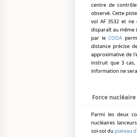
centre de contrôl
observé. Cette pist
vol AF 3532 et ne
disparaît au même i
par le
CODA
perme
distance précise d
approximative de l'
instruit que 3 cas
information ne ser
Force nucléaire
Parmi les deux composantes des forces nucléaires françaises (maritime avec sous-marins
nucléaires lanceurs
sol-sol du
plateau d