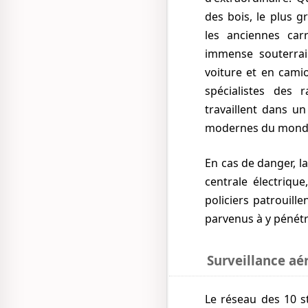
des bois, le plus g
les anciennes ca
immense souterrai
voiture et en camio
spécialistes des 
travaillent dans u
modernes du mond
En cas de danger, la base peut vivre 10 jours en autonomie. Il y a des réserves de nourriture, une
centrale électrique
policiers patrouil
parvenus à y pénétr
Surveillance aé
Le réseau des 10 stations militaires radars permettant de surveiller le ciel jusqu'à 100 km des