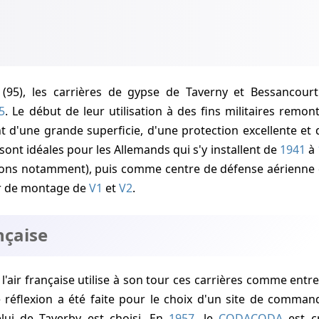
5
. Le début de leur utilisation à des fins militaires remon
 d'une grande superficie, d'une protection excellente et 
 sont idéales pour les Allemands qui s'y installent de
1941
à
ions notamment), puis comme centre de défense aérienne d
er de montage de
V1
et
V2
.
nçaise
 l'air française utilise à son tour ces carrières comme entr
e réflexion a été faite pour le choix d'un site de comma
lui de Taverby est choisi. En
1957
, le
CODA
CODA
est cr