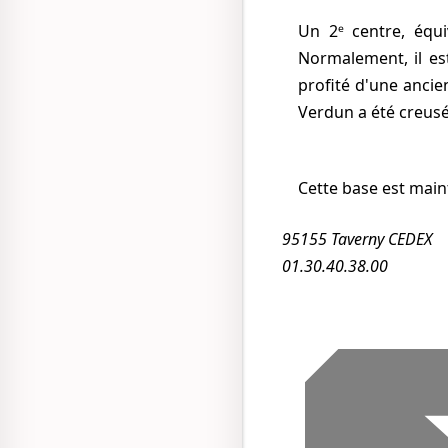
Un 2ᵉ centre, équivalent à Taverny, existe sur la Base Aérienne 942 de Lyon-Mont Verdun.
Normalement, il est
profité d'une ancie
Verdun a été creusé
Cette base est mai
95155 Taverny CEDEX
01.30.40.38.00