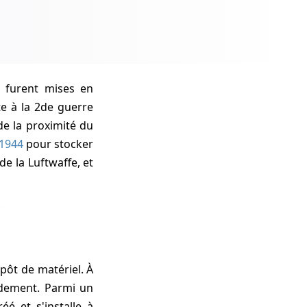
te à la 2de guerre
de la proximité du
1944
pour stocker
e la Luftwaffe, et
epôt de matériel. À
ndement. Parmi un
éé et s'installe à