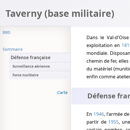
Taverny (base militaire)
RR0
Dans le Val-d'Oise (95), les carrières de gypse de Taverny et Bessancourt furent mises en
exploitation en
181
Sommaire
mondiale. Disposant
Défense française
chemin de fer, elles
Surveillance aérienne
du matériel (munit
Force nucléaire
enfin comme ateli
Carte
Défense fra
En
1946
, l'armée de
partir de
1955
, un
certain nombre, ce