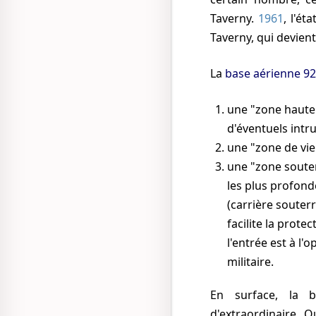
Taverny.
1961
, l'ét
Taverny, qui devient
La
base aérienne 9
une "zone haute
d'éventuels intr
une "zone de vi
une "zone soute
les plus profond
(carrière souter
facilite la prote
l'entrée est à l'
militaire.
En surface, la base aérienne de Taverny n'a rien
d'extraordinaire. 