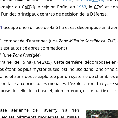
at-major du
CAFDA
le rejoint. Enfin, en
1963
, le
CFAS
et so
 l'un des principaux centres de décision de la Défense.
21
occupe une surface de 43,6 ha et est décomposé en 3 zon
", composée d'antennes (une
Zone Militaire Sensible
ou
ZMS
,
us est autorisé après sommations)
e" (une
Zone Protégée
)
rraine" de 15 ha (une
ZMS
). Cette dernière, décomposée en d
es étant les plus mystérieuses, est incluse dans l'ancienne 
raine et sans doute exploitée par un système de chambres et 
ction face aux principales menaces. L'exploitation du gypse s
opposé de celle de la base et, bien entendu, cette partie est is
Quelques bâtiments modernes au milieu