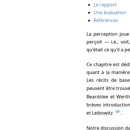
Le rapport
Une évaluation
Références
La perception joue
perçoit — i.e., vo
qu'était ce qu'il a 
Ce chapitre est dédié à certains principes de perception bien connus, avec une mention spéciale
quant à la manière
Les récits de base
peuvent être trouvé
Beardslee et Wert
brèves introductio
s9
et Leibowitz
.
Notre discussion dans ce chapitre est organisée autour de la séquence d'événements physiques,