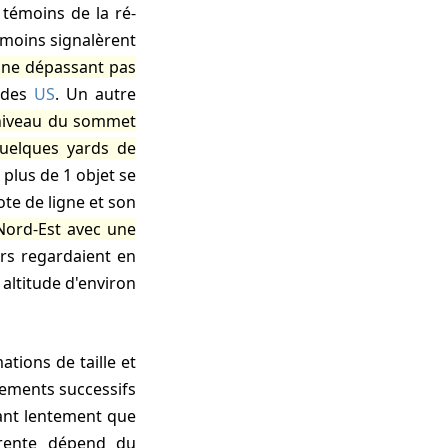
émoins signalèrent
ne dépassant pas
e des
US
. Un autre
 niveau du sommet
quelques yards de
t plus de 1 objet se
ote de ligne et son
Nord-Est avec une
rs regardaient en
altitude d'environ
gements successifs
çant lentement que
arente dépend du