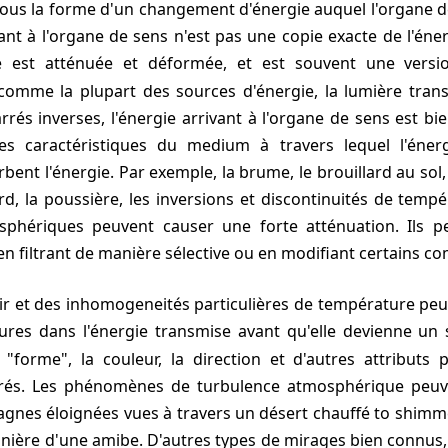
sous la forme d'un changement d'énergie auquel l'organe d
vant à l'organe de sens n'est pas une copie exacte de l'éner
lle est atténuée et déformée, et est souvent une vers
, comme la plupart des sources d'énergie, la lumière tran
carrés inverses, l'énergie arrivant à l'organe de sens est b
les caractéristiques du medium à travers lequel l'éner
ent l'énergie. Par exemple, la brume, le brouillard au sol, 
lard, la poussière, les inversions et discontinuités de temp
hériques peuvent causer une forte atténuation. Ils p
en filtrant de manière sélective ou en modifiant certains c
res dans l'énergie transmise avant qu'elle devienne un 
la "forme", la couleur, la direction et d'autres attributs
érés. Les phénomènes de turbulence atmosphérique peuv
agnes éloignées vues à travers un désert chauffé to shimm
anière d'une amibe. D'autres types de mirages bien connus, 