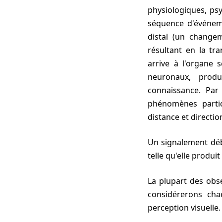
physiologiques, ps
séquence d'événem
distal (un change
résultant en la tr
arrive à l'organe 
neuronaux, prod
connaissance. Par
phénomènes partic
distance et directio
Un signalement débouche de cette séquence seulement si la connaissance de l'observateur est
telle qu'elle produit
La plupart des observations signalées en lien avec les phénomènes ovnis étant visuelles, nous
considérerons cha
perception visuelle.