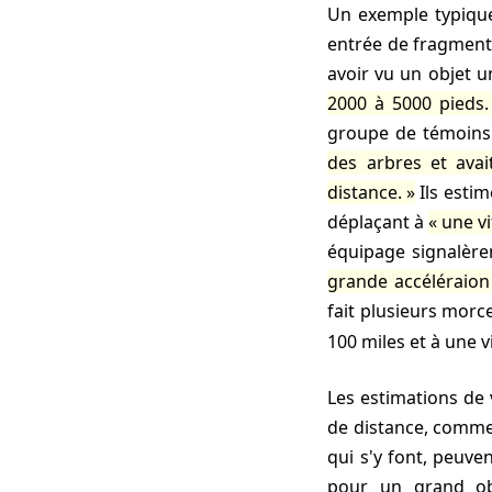
Un exemple typique de cette ambiguité est trouvé dans les signalements de témoins de la ré-
entrée de fragmen
avoir vu un objet 
2000 à 5000 pieds.
groupe de témoins
des arbres et avai
distance.
Ils estim
déplaçant à
une vi
équipage signalèr
grande accéléraion 
fait plusieurs morc
100 miles et à une 
Les estimations de vitesse sont tout simplement aussi ambiguës que les estimations de taille et
de distance, comme 
qui s'y font, peuv
pour un grand ob