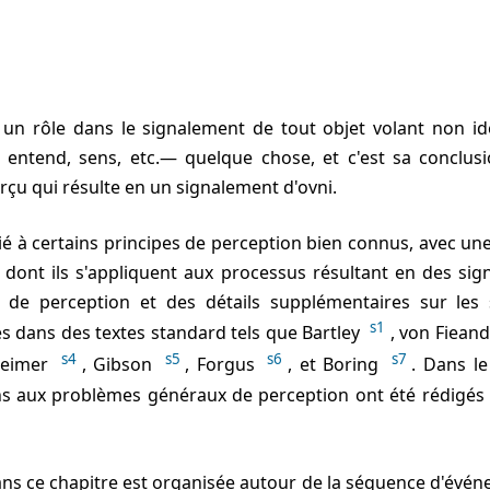
 un rôle dans le signalement de tout objet volant non id
it, entend, sens, etc.— quelque chose, et c'est sa conclu
perçu qui résulte en un signalement d'ovni.
 dont ils s'appliquent aux processus résultant en des sig
 de perception et des détails supplémentaires sur les 
s1
s dans des textes standard tels que Bartley
, von Fiean
s4
s5
s6
s7
heimer
, Gibson
, Forgus
, et Boring
. Dans l
ns aux problèmes généraux de perception ont été rédigé