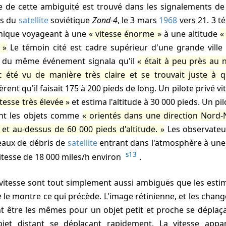
ts du
satellite
soviétique
Zond-4
, le 3 mars
1968
vers
21
. 3 t
unique voyageant à une
vitesse énorme
à une altitude
Le témoin cité est cadre supérieur d'une grande vill
 du même événement signala qu'il
était à peu près au
t été vu de manière très claire et se trouvait juste à 
èrent qu'il faisait 175 à 200 pieds de long. Un pilote privé vi
tesse très élevée
et estima l'altitude à 30 000 pieds. Un pil
ent les objets comme
orientés dans une direction Nord-
et au-dessus de 60 000 pieds d'altitude.
Les observateu
eaux de débris de
satellite
entrant dans l'atmosphère à une 
s13
vitesse de 18 000 miles/h environ
.
le montre ce qui précède. L'image rétinienne, et les chan
ent être les mêmes pour un objet petit et proche se dépla
jet distant se déplaçant rapidement. La vitesse app