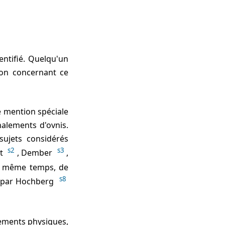
entifié. Quelqu'un
sion concernant ce
nalements d'ovnis.
sujets considérés
s2
s3
dt
, Dember
,
e même temps, de
s8
s par Hochberg