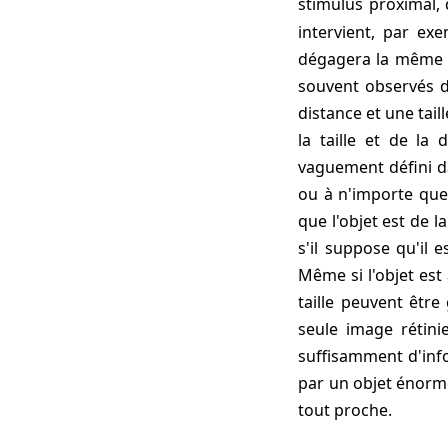
stimulus proximal, q
intervient, par ex
dégagera la même im
souvent observés d
distance et une tail
la taille et de la
vaguement défini da
ou à n'importe quel
que l'objet est de l
s'il suppose qu'il e
Même si l'objet est
taille peuvent êtr
seule image rétini
suffisamment d'info
par un objet énorme
tout proche.