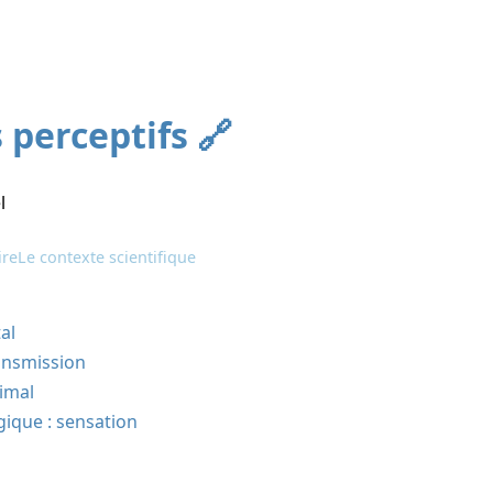
 perceptifs
l
re
Le contexte scientifique
al
ansmission
imal
ique : sensation