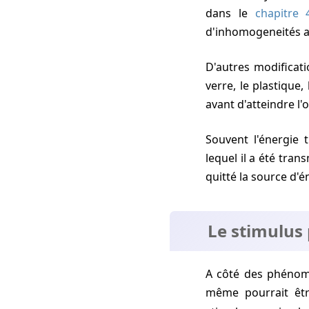
dans le
chapitre 
d'inhomogeneités ai
D'autres modifications de l'énergie transmise interviennent lorsque l'énergie passe à travers le
verre, le plastique
avant d'atteindre l'
Souvent l'énergie transmise est tant modifiée par les caractéristiques du medium à travers
lequel il a été tran
quitté la source d'é
Le stimulus
A côté des phénomènes précédents d'attenuation et de déformation, le stimulus proximal lui-
même pourrait être