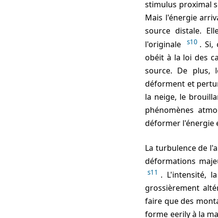
stimulus proximal 
Mais l'énergie arri
source distale. E
s10
l'originale
. Si
obéit à la loi des 
source. De plus, 
déforment et perturb
la neige, le brouil
phénomènes atmosp
déformer l'énergie 
La turbulence de l'air et des inhomogeneités particulières de température peuvent produire des
déformations majeu
s11
. L'intensité, 
grossièrement alt
faire que des mont
forme eerily à la m