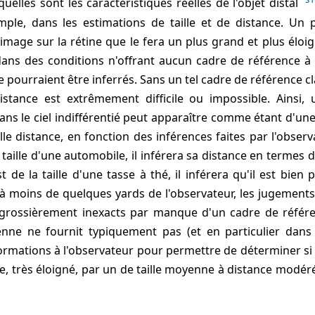
uelles sont les caractéristiques réelles de l'objet distal
emple, dans les estimations de taille et de distance. Un 
age sur la rétine que le fera un plus grand et plus éloig
ans des conditions n'offrant aucun cadre de référence à 
le pourraient être inferrés. Sans un tel cadre de référence cl
 distance est extrêmement difficile ou impossible. Ainsi,
ns le ciel indifférentié peut apparaître comme étant d'une
le distance, en fonction des inférences faites par l'observ
a taille d'une automobile, il inférera sa distance en termes de
st de la taille d'une tasse à thé, il inférera qu'il est bien 
 à moins de quelques yards de l'observateur, les jugements
e grossièrement inexacts par manque d'un cadre de référe
enne ne fournit typiquement pas (et en particulier dans 
rmations à l'observateur pour permettre de déterminer si e
, très éloigné, par un de taille moyenne à distance modéré