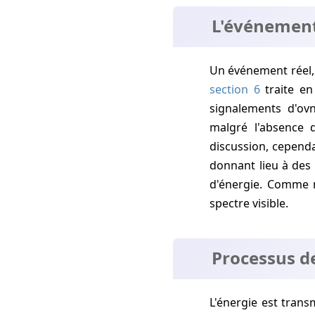
L'événement
Un événement réel
section 6
traite en
signalements d'ov
malgré l'absence d
discussion, cependa
donnant lieu à des
d'énergie. Comme n
spectre visible.
Processus d
L'énergie est transmise depuis la source distale et arrive à un organe de sens, où il produit un