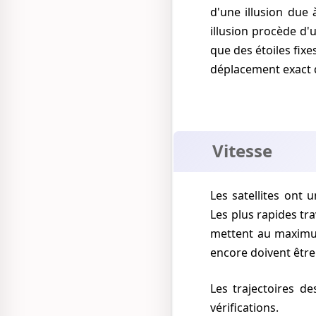
d'une illusion due 
illusion procède d
que des étoiles fixe
déplacement exact d
Vitesse
Les satellites ont une vitesse apparente relativement lente, parcourant rarement plus de 1°/s.
Les plus rapides tra
mettent au maximum
encore doivent être
Les trajectoires des satellites sont répertoriées, ce qui permet de procéder facilement à des
vérifications.