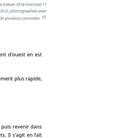
te
Iridium 30
le
mercredi 11
18:22
,
photographiés
avec
s3
de plusieurs secondes
 Il s'agit en fait