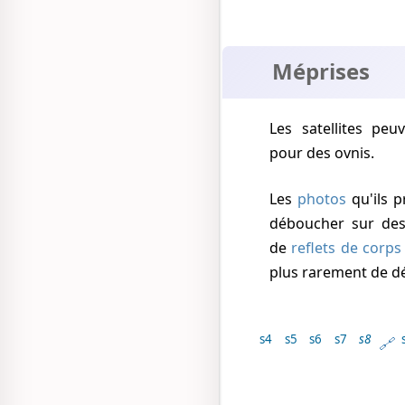
Méprises
Les satellites peuvent parfois être pris
pour des ovnis.
Les
photos
qu'ils 
déboucher sur des
de
reflets de corp
plus rarement de dé
s4
s5
s6
s7
s8