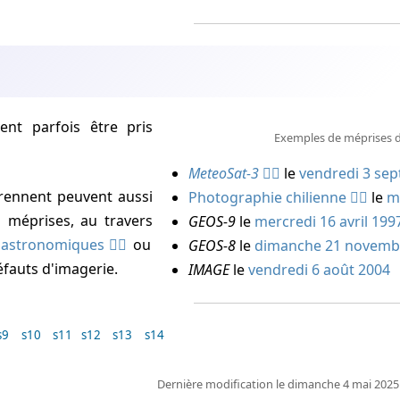
Exemples de méprises dû
MeteoSat-3
le
vendredi 3 se
prennent peuvent aussi
Photographie chilienne
le
m
 méprises, au travers
GEOS-9
le
mercredi 16 avril 199
s astronomiques
ou
GEOS-8
le
dimanche 21 novemb
fauts d'imagerie.
IMAGE
le
vendredi 6 août 2004
s9
s10
s11
s12
s13
s14
Dernière modification le dimanche 4 mai 2025