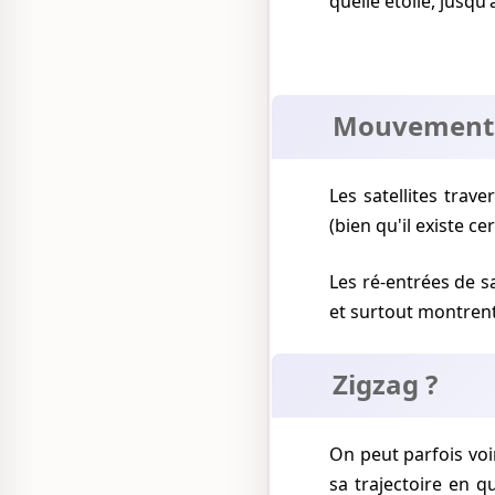
quelle étoile, jusqu
Mouvement
Les satellites traversent le ciel de manière rectiligne et régulière, généralement d'ouest en est
(bien qu'il existe ce
Les ré-entrées de satellites dans l'atmosphère montrent un mouvement légèrement plus rapide,
et surtout montren
Zigzag ?
On peut parfois voir un satellite zigzaguer, effectuer une déviation un moment puis revenir dans
sa trajectoire en 