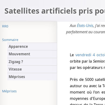
Satellites artificiels pris p
Aux
États-Unis
, j'ai 
RR0
parfaitement au courant
Sommaire
Apparence
Mouvement
Le
vendredi 4 octo
orbite par la
Semior
Zigzag ?
par les opérateurs 
Vitesse
Méprises
Près de 5000 satellites artificiels (géo, météo, télécom, militaires) tournent
autour ou avec la T
Méprises
moment où l'on est
moyennes d'Europe),
dessus de la Terre p