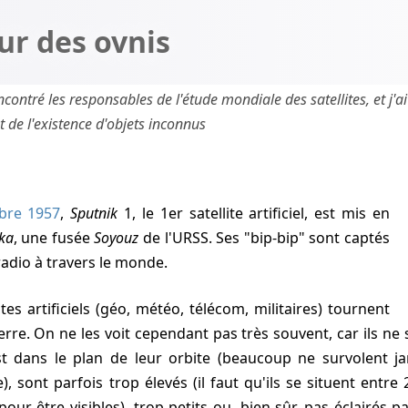
our des ovnis
rencontré les responsables de l'étude mondiale des satellites, et j'ai
 de l'existence d'objets inconnus
bre 1957
,
Sputnik
1, le 1er satellite artificiel, est mis en
ka
, une fusée
Soyouz
de l'URSS. Ses "bip-bip" sont captés
radio à travers le monde.
erre. On ne les voit cependant pas très souvent, car ils ne 
 dans le plan de leur orbite (beaucoup ne survolent jam
 sont parfois trop élevés (il faut qu'ils se situent entre
our être visibles), trop petits ou, bien sûr, pas éclairés pa