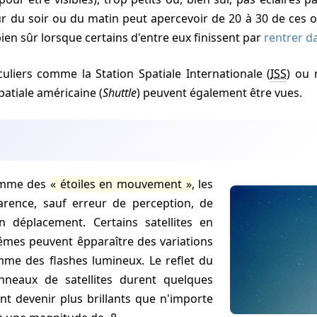
r du soir ou du matin peut apercevoir de 20 à 30 de ces ob
ien sûr lorsque certains d'entre eux finissent par
rentrer d
ticuliers comme la Station Spatiale Internationale (
ISS
) ou
atiale américaine (
Shuttle
) peuvent également être vues.
comme des
étoiles en mouvement
, les
pparence, sauf erreur de perception, de
n déplacement. Certains satellites en
êmes peuvent êpparaître des variations
omme des flashes lumineux. Le reflet du
anneaux de satellites durent quelques
nt devenir plus brillants que n'importe