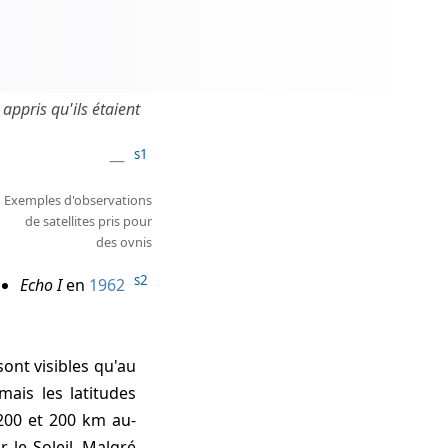
 appris qu'ils étaient
s1
Exemples d'observations
de satellites pris pour
des ovnis
s2
Echo I
en
1962
sont visibles qu'au
ais les latitudes
 200 et 200 km au-
r le Soleil. Malgré