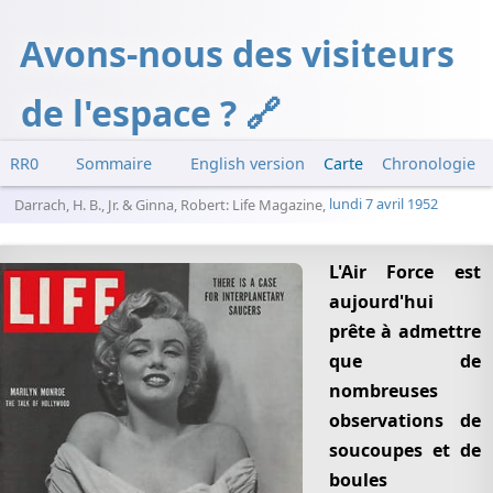
Avons-nous des visiteurs
de l'espace ?
RR0
Sommaire
English version
Carte
Chronologie
Incident 1
Darrach, H. B., Jr. & Ginna, Robert
: Life Magazine,
lundi 7 avril 1952
Incident 2
L'Air Force est
aujourd'hui
prête à admettre
que de
nombreuses
observations de
soucoupes et de
boules