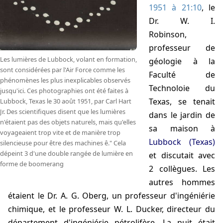
1951 à 21:10
, le
Dr. W. I.
Robinson,
professeur de
Les lumières de Lubbock, volant en formation,
géologie à la
sont considérées par l'Air Force comme les
Faculté de
phénomènes les plus inexplicables observés
Technoloie du
jusqu'ici. Ces photographies ont été faites à
Texas, se tenait
Lubbock, Texas le 30 août 1951, par Carl Hart
Jr. Des scientifiques disent que les lumières
dans le jardin de
n'étaient pas des objets naturels, mais qu'elles
sa maison à
voyageaient trop vite et de manière trop
Lubbock (Texas)
silencieuse pour être des machines ê." Cela
dépeint 3 d'une double rangée de lumière en
et discutait avec
forme de boomerang
2 collègues. Les
autres hommes
étaient le Dr. A. G. Oberg, un professeur d'ingéniérie
chimique, et le professeur W. L. Ducker, directeur du
département d'ingéniérie pétrolifère. La nuit était