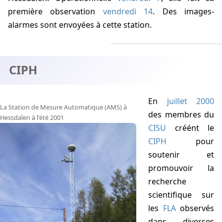
première observation
vendredi 14
. Des images-
alarmes sont envoyées à cette station.
CIPH
En
juillet 2000
La Station de Mesure Automatique (AMS) à
des membres du
Hessdalen à l'été 2001
CISU
créént le
CIPH
pour
soutenir et
promouvoir la
recherche
scientifique sur
les
FLA
observés
dans diverses