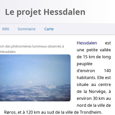
Le projet Hessdalen
RR0
Sommaire
Carte
1er projet
Hessdalen
est
1ʳᵉ étude
Un des phénomènes lumineux observés à
une petite vallée
Hessdalen
2ᵉ étude
de 15 km de long
2ᵉ projet
peuplée
CIPH
d'environ 140
habitants. Elle est
située au centre
de la Norvège, à
environ 30 km au
nord de la ville de
Røros, et à 120 km au sud de la ville de Trondheim.