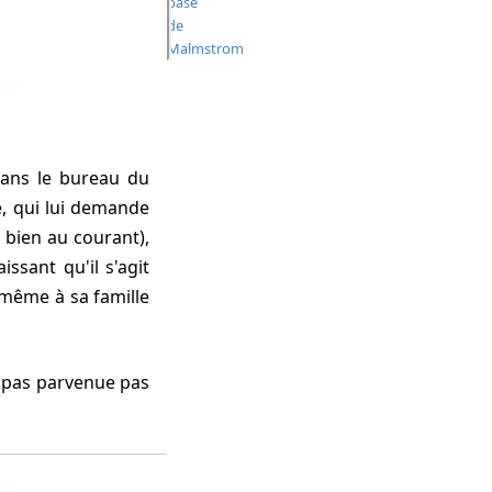
base
de
Malmstrom
dans le bureau du
e, qui lui demande
à bien au courant),
ssant qu'il s'agit
même à sa famille
 pas parvenue pas