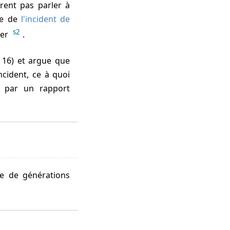
irent pas parler à
ête de
l'incident de
s2
ier
.
e 16) et argue que
ncident, ce à quoi
e par un rapport