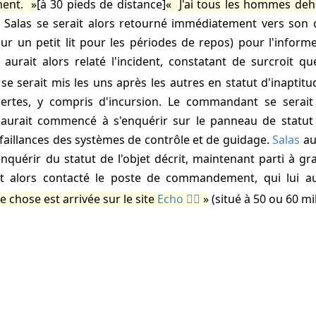
ment.
[à 30 pieds de distance]
J'ai tous les hommes deho
. Salas se serait alors retourné immédiatement vers so
sur un petit lit pour les périodes de repos) pour l'informe
lui aurait alors relaté l'incident, constatant de surcroit q
se serait mis les uns après les autres en statut d'inaptit
ertes, y compris d'incursion. Le commandant se serait 
aurait commencé à s'enquérir sur le panneau de statut
éfaillances des systèmes de contrôle et de guidage.
Salas
aur
nquérir du statut de l'objet décrit, maintenant parti à gr
 alors contacté le poste de commandement, qui lui a
 chose est arrivée sur le site
Echo
(situé à 50 ou 60 mi