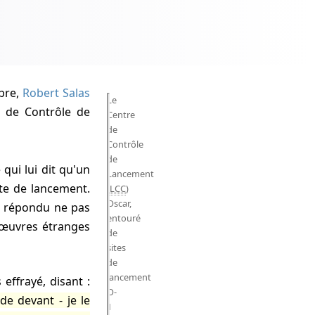
mbre,
Robert Salas
Le
e de Contrôle de
Centre
de
Contrôle
de
qui lui dit qu'un
Lancement
te de lancement.
(
LCC
)
Oscar,
t répondu ne pas
entouré
anœuvres étranges
de
sites
de
lancement
 effrayé, disant :
O-
de devant - je le
1