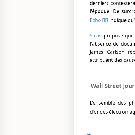
dernier) contester
l'époque. De surcr
Echo
indique qu'
Salas
propose que l
l'absence de docum
James Carlson rép
attribuant des cause
Wall Street Jour
L'ensemble des phénomènes sera finalement expliqué par un test militaire de générations
d'ondes électroma
s4