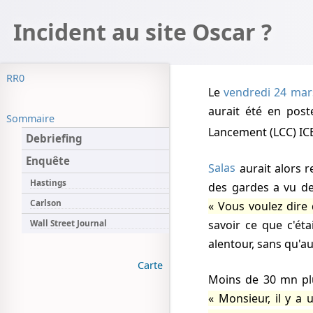
Incident au site Oscar ?
RR0
Le
vendredi 24 mar
aurait été en pos
Sommaire
Lancement (LCC) IC
Debriefing
Enquête
Salas
aurait alors r
Hastings
des gardes a vu de
Carlson
Vous voulez dire 
savoir ce que c'éta
Wall Street Journal
alentour, sans qu'a
Carte
Moins de 30 mn plu
Monsieur, il y a 