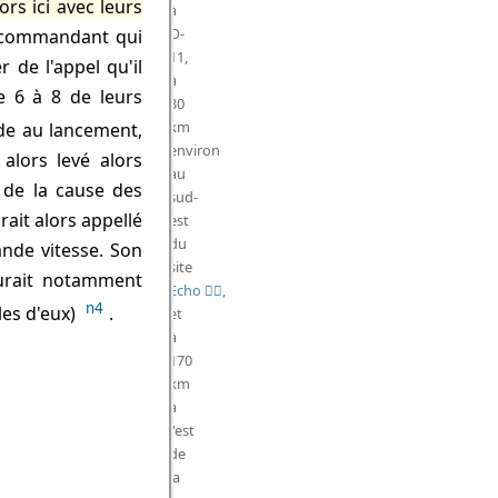
rs ici avec leurs
à
O-
n commandant qui
11,
r de l'appel qu'il
à
ue 6 à 8 de leurs
30
km
ude au lancement,
environ
alors levé alors
au
 de la cause des
sud-
ait alors appellé
est
du
ande vitesse. Son
site
urait notamment
Echo
,
n4
les d'eux)
.
et
à
170
km
à
l'est
de
la