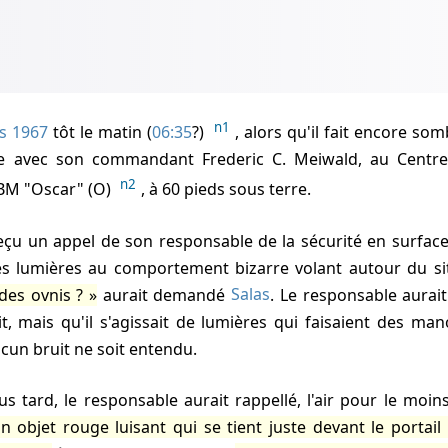
n1
s 1967
tôt le matin (
06:35
?)
, alors qu'il fait encore so
te avec son commandant Frederic C. Meiwald, au Centr
n2
BM "Oscar" (O)
, à 60 pieds sous terre.
eçu un appel de son responsable de la sécurité en surface 
s lumières au comportement bizarre volant autour du si
des ovnis ?
aurait demandé
Salas
. Le responsable aurai
it, mais qu'il s'agissait de lumières qui faisaient des m
ucun bruit ne soit entendu.
s tard, le responsable aurait rappellé, l'air pour le moins
un objet rouge luisant qui se tient juste devant le portail 