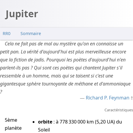
Jupiter
RR0
Sommaire
Structure
Cela ne fait pas de mal au mystère qu'on en connaisse un
petit pan. La vérité d'aujourd'hui est plus merveilleuse encore
La tâche rouge
que la fiction de jadis. Pourquoi les poètes d'aujourd'hui n'en
Presque une étoile
parlent-ils pas ? Qui sont ces poètes qui chantent Jupiter s'il
Un champ magnétique énorme
ressemble à un homme, mais qui se taisent si c'est une
Des anneaux
gigantesque sphère tournoyante de méthane et d'ammoniaque
Satellites
?
Europe
Richard P. Feynman
Visites
Caractéristiques
Pionner
5ème
Voyager
orbite
: à 778 330 000 km (5,20 UA) du
planète
Soleil
Galileo