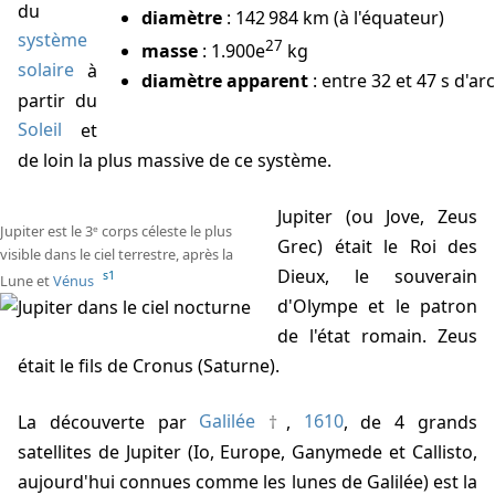
du
diamètre
: 142 984 km (à l'équateur)
SL-9
système
27
masse
: 1.900e
kg
Observations
solaire
à
diamètre apparent
: entre 32 et 47 s d'arc
partir du
Soleil
et
de loin la plus massive de ce système.
Jupiter (ou Jove, Zeus
Jupiter est le 3ᵉ corps céleste le plus
Grec) était le Roi des
visible dans le ciel terrestre, après la
Dieux, le souverain
s1
Lune et
Vénus
d'Olympe et le patron
de l'état romain. Zeus
était le fils de Cronus (Saturne).
La découverte par
Galilée
,
1610
, de 4 grands
satellites de Jupiter (Io, Europe, Ganymede et Callisto,
aujourd'hui connues comme les lunes de Galilée) est la