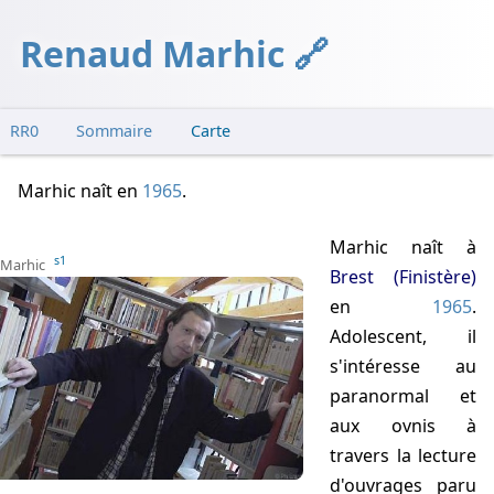
Renaud Marhic
RR0
Sommaire
Carte
Marhic naît
en
1965
.
Marhic naît à
s1
Marhic
Brest (Finistère)
en
1965
.
Adolescent, il
s'intéresse au
paranormal et
aux ovnis à
travers la lecture
d'ouvrages paru