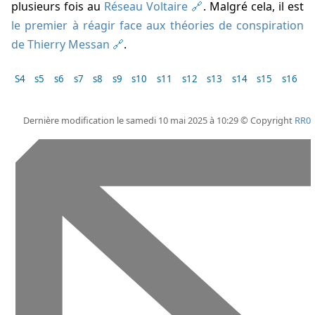
plusieurs fois au
Réseau Voltaire
. Malgré cela, il est
le premier à réagir face aux théories de conspiration
de Thierry Messan
.
s4
s5
s6
s7
s8
s9
s10
s11
s12
s13
s14
s15
s16
Dernière modification le samedi 10 mai 2025 à 10:29 © Copyright
RR0