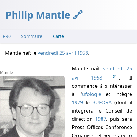
Philip Mantle
RR0
Sommaire
Carte
Roswell
Mantle naît
le
vendredi 25 avril 1958
.
Révélations
Mantle naît
vendredi 25
Mantle
s1
avril 1958
. Il
commence à s'intéresser
à l'
ufologie
et intègre
1979
le
BUFORA
(dont il
intègrera le Conseil de
direction
1987
, puis sera
Press Officer, Conference
Organiser et Secretary to