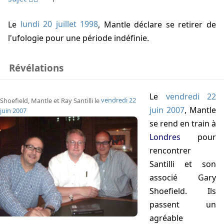
Le
lundi 20 juillet 1998
, Mantle déclare se retirer de
l'ufologie pour une période indéfinie.
Révélations
Le
vendredi 22
Shoefield,
Mantle
et
Ray Santilli
le
vendredi 22
juin 2007
, Mantle
juin 2007
se rend en train à
Londres
pour
rencontrer
Santilli
et son
associé
Gary
Shoefield
. Ils
passent un
agréable