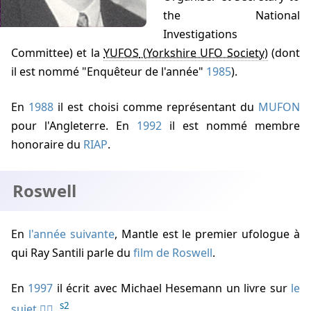
the National
Investigations
Committee) et la
YUFOS
(dont
il est nommé "Enquêteur de l'année"
1985
).
En
1988
il est choisi comme représentant du
MUFON
pour l'Angleterre. En
1992
il est nommé membre
honoraire du
RIAP
.
Roswell
En
l'année suivante
, Mantle est le premier ufologue à
qui
Ray Santili
parle du
film de Roswell
.
En
1997
il écrit avec
Michael Hesemann
un livre sur
le
s2
sujet
.