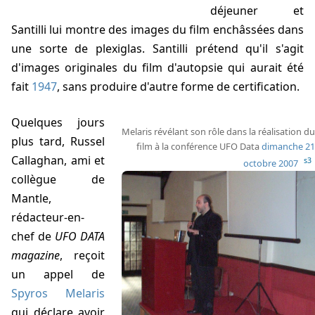
déjeuner et
Santilli
lui montre des images du film enchâssées dans
une sorte de plexiglas.
Santilli
prétend qu'il s'agit
d'images originales du film d'autopsie qui aurait été
fait
1947
, sans produire d'autre forme de certification.
Quelques jours
Melaris
révélant son rôle dans la réalisation du
plus tard, Russel
film à la conférence UFO Data
dimanche 21
Callaghan, ami et
s3
octobre 2007
collègue de
Mantle,
rédacteur-en-
chef de
UFO DATA
magazine
, reçoit
un appel de
Spyros Melaris
qui déclare avoir