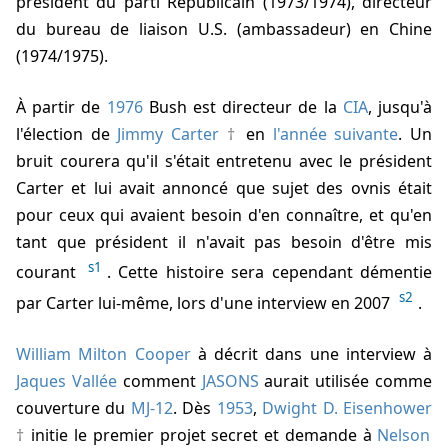
président du parti Républicain (1973/1974), directeur
du bureau de liaison U.S. (ambassadeur) en Chine
(1974/1975).
À partir de
1976
Bush est directeur de la
CIA
, jusqu'à
l'élection de
Jimmy Carter
en
l'année suivante
. Un
bruit courera qu'il s'était entretenu avec le président
Carter et lui avait annoncé que sujet des ovnis était
pour ceux qui avaient besoin d'en connaître, et qu'en
tant que président il n'avait pas besoin d'être mis
s1
courant
. Cette histoire sera cependant démentie
s2
par Carter lui-même, lors d'une interview en 2007
.
William Milton Cooper
à décrit dans une interview à
Jaques Vallée
comment
JASONS
aurait utilisée comme
couverture du
MJ-12
. Dès
1953
,
Dwight D. Eisenhower
initie le premier projet secret et demande à
Nelson