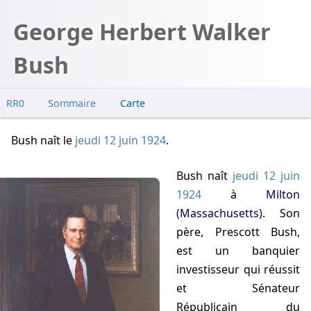
George Herbert Walker
Bush
RR0
Sommaire
Carte
Bush naît
le
jeudi 12 juin 1924
.
Bush naît
jeudi 12 juin
1924
à
Milton
(Massachusetts)
. Son
père, Prescott Bush,
est un banquier
investisseur qui réussit
et Sénateur
Républicain du