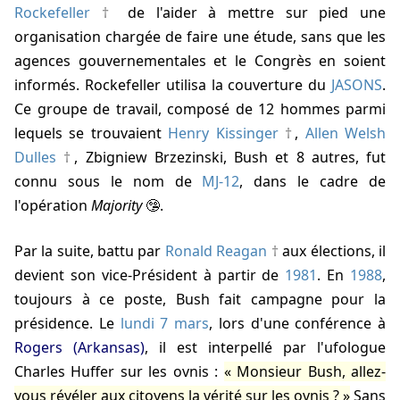
Rockefeller
de l'aider à mettre sur pied une
organisation chargée de faire une étude, sans que les
agences gouvernementales et le Congrès en soient
informés. Rockefeller utilisa la couverture du
JASONS
.
Ce groupe de travail, composé de 12 hommes parmi
lequels se trouvaient
Henry Kissinger
,
Allen Welsh
Dulles
,
Zbigniew Brzezinski
, Bush et 8 autres, fut
connu sous le nom de
MJ-12
, dans le cadre de
l'opération
Majority
.
Par la suite, battu par
Ronald Reagan
aux élections, il
devient son vice-Président à partir de
1981
. En
1988
,
toujours à ce poste, Bush fait campagne pour la
présidence. Le
lundi 7 mars
, lors d'une conférence à
Rogers (Arkansas)
, il est interpellé par l'ufologue
Charles Huffer sur les ovnis :
Monsieur Bush, allez-
vous révéler aux citoyens la vérité sur les ovnis ?
Sans