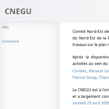
CNEGU
RR0
Comité Nord-Est d
du Nord-Est de la 
Sommaire
travaux sur le plan 
Après la disparition de ces associations, certains de leurs responsables poursuivent leurs
activités au sein d
Cordier
,
Renaud Le
Patrice Seray
,
Thier
Le CNEGU est à l'o
et a largement con
samedi 29 avril 200