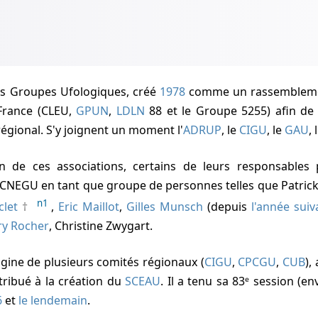
es Groupes Ufologiques, créé
1978
comme un rassemblemen
France (CLEU,
GPUN
,
LDLN
88 et le Groupe 5255) afin de
régional. S'y joignent un moment l'
ADRUP
, le
CIGU
, le
GAU
,
u CNEGU en tant que groupe de personnes telles que Patric
n1
clet
,
Eric Maillot
,
Gilles Munsch
(depuis
l'année suiv
ry Rocher
, Christine Zwygart.
rigine de plusieurs comités régionaux (
CIGU
,
CPCGU
,
CUB
),
tribué à la création du
SCEAU
. Il a tenu sa 83ᵉ session (en
6
et
le lendemain
.