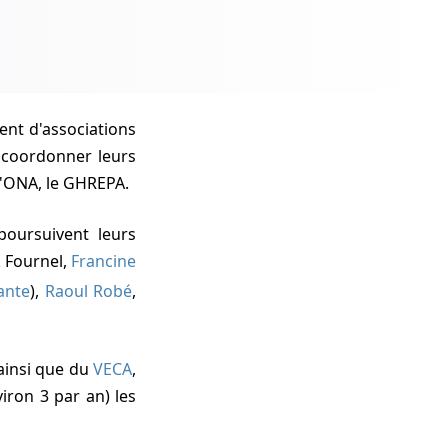
t d'associations
 coordonner leurs
 l'ONA, le GHREPA.
k Fournel,
Francine
ante
),
Raoul Robé
,
 ainsi que du
VECA
,
viron 3 par an) les