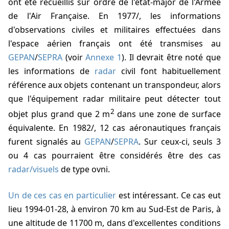
ont été recueillis sur ordre de l'état-major de l'Armée
de l'Air Française. En
1977/
, les informations
d'observations civiles et militaires effectuées dans
l'espace aérien français ont été transmises au
GEPAN
/
SEPRA
(voir
Annexe 1
). Il devrait être noté que
les informations de
radar
civil font habituellement
référence aux objets contenant un transpondeur, alors
que l'équipement radar militaire peut détecter tout
2
objet plus grand que 2 m
dans une zone de surface
équivalente. En
1982/
, 12 cas aéronautiques français
furent signalés au
GEPAN
/
SEPRA
. Sur ceux-ci, seuls 3
ou 4 cas pourraient être considérés être des cas
radar/visuels
de type ovni.
Un de ces cas en particulier
est intéressant. Ce cas eut
lieu
1994-01-28
, à environ 70 km au Sud-Est de Paris, à
une altitude de 11700 m, dans d'excellentes conditions