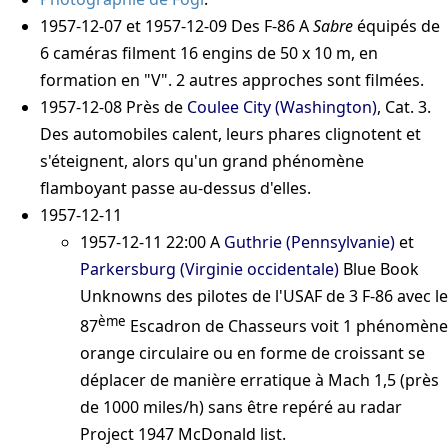
1957-12-07
et
1957-12-09
Des F-86 A
Sabre
équipés de
6 caméras filment 16 engins de 50 x 10 m, en
formation en "V". 2 autres approches sont filmées.
1957-12-08
Près de
Coulee City (Washington)
, Cat. 3.
Des automobiles calent, leurs phares clignotent et
s'éteignent, alors qu'un grand phénomène
flamboyant passe au-dessus d'elles.
1957-12-11
1957-12-11 22:00
A
Guthrie (Pennsylvanie)
et
Parkersburg (Virginie occidentale)
Blue Book
Unknowns
des pilotes de l'USAF de 3 F-86 avec le
ème
87
Escadron de Chasseurs voit 1 phénomène
orange circulaire ou en forme de croissant se
déplacer de manière erratique à Mach 1,5 (près
de 1000 miles/h) sans être repéré au radar
Project 1947
McDonald list
.