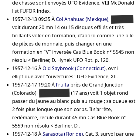
de chasse sont envoyés
UFO Evidence, VIII
McDonald
list
FUFOR Index
.
R. C. Cano
1957-12-13 09:35
À
Col Anahuac (Mexique)
,
voit durant 20 mn 14 ou 15 disques effilés et très
brillants voler en formation, d'abord comme une pile
de pièces de monnaie, puis changer en une
formation en "V" inversée
Cas Blue Book n° 5545 non
résolu < Berliner, D.
Hynek UFO Rpt. p. 120
.
1957-12-16
À
Old Saybrook (Connecticut)
, ovni
elliptique avec "ouvertures"
UFO Evidence, XII
.
1957-12-17 19:20
À
Fruita
près de Grand Junction
F. G. Hickman
(Colorado),
(17 ans) voit 1 objet rond
passer du jaune au blanc puis au rouge ; sa queue est
2 fois plus longue que son corps. Il s'arrête,
redémarre, recule durant 45 mn
Cas Blue Book n°
5559 non résolu < Berliner, D.
.
1957-12-18
À
Sarasota (Floride)
, Cat. 3. survol par une