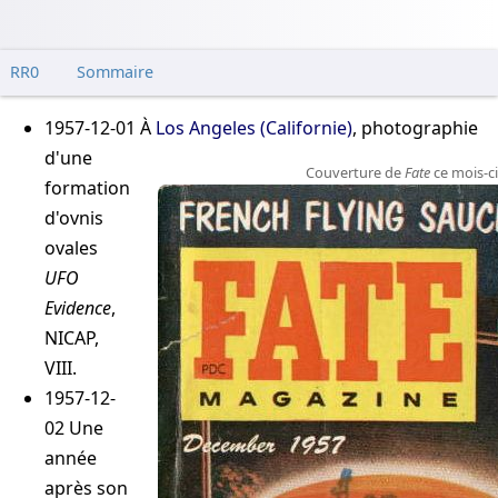
RR0
Sommaire
1957-12-01
À
Los Angeles (Californie)
, photographie
d'une
Couverture de
Fate
ce mois-ci
formation
d'ovnis
ovales
UFO
Evidence
,
NICAP,
VIII
.
1957-12-
02
Une
année
après son