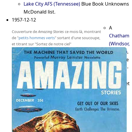
Lake City AFS (Tennessee)
Blue Book Unknowns
McDonald list
.
1957-12-12
A
Couverture de
Amazing Stories
ce mois-là, montrant
Chatham
de "
petits hommes verts
" sortant d'une soucoupe,
(Windsor,
et titrant sur "Sortez de notre ciel"
Canada)
,
un pilote
de
Trans-
Canada
Airlines
et
de