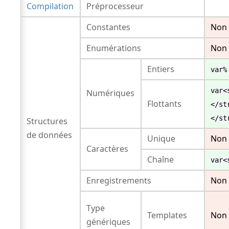
Compilation
Préprocesseur
Constantes
Non
Enumérations
Non
Entiers
var%
var<
Numériques
Flottants
</st
</st
Structures
de données
Unique
Non
Caractères
Chaîne
var<
Enregistrements
Non
Type
Templates
Non
génériques