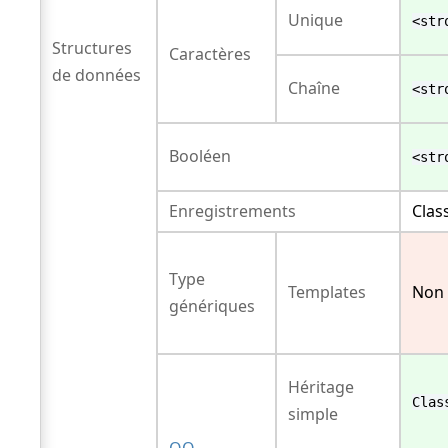
Unique
<str
Structures
Caractères
de données
Chaîne
<str
Booléen
<str
Enregistrements
Clas
Type
Templates
Non
génériques
Héritage
Clas
simple
OO