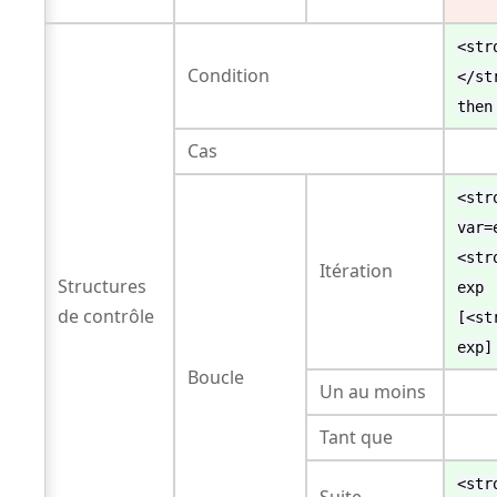
<str
Condition
</st
then
Cas
<str
var=
<str
Itération
Structures
exp
de contrôle
[<st
exp]
Boucle
Un au moins
Tant que
<str
Suite