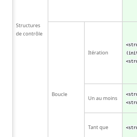
Structures
de contrôle
<str
Itération
(ini
<str
Boucle
<str
Un au moins
<str
Tant que
<str