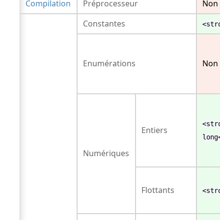
Compilation
Préprocesseur
Non
Constantes
<str
Enumérations
Non
<str
Entiers
long
Numériques
Flottants
<str