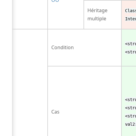
Héritage
Clas
multiple
Inte
<str
Condition
<str
<str
<str
Cas
<str
val2