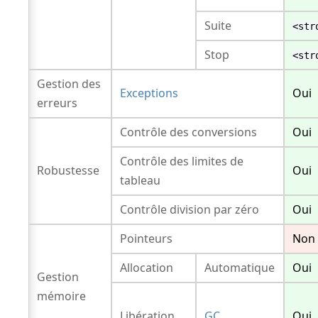
Suite
<str
Stop
<str
Gestion des
Exceptions
Oui
erreurs
Contrôle des conversions
Oui
Contrôle des limites de
Robustesse
Oui
tableau
Contrôle division par zéro
Oui
Pointeurs
Non
Allocation
Automatique
Oui
Gestion
mémoire
Libération
GC
Oui