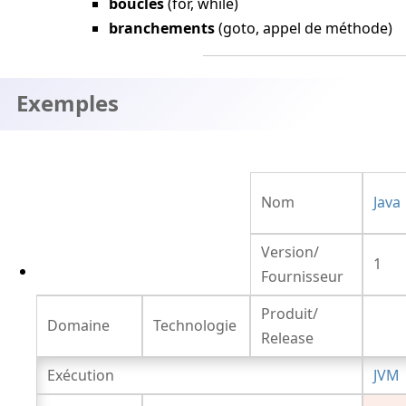
boucles
(for, while)
branchements
(goto, appel de méthode)
Exemples
Nom
Java
Version/
1
Fournisseur
Produit/
Domaine
Technologie
Release
Exécution
JVM