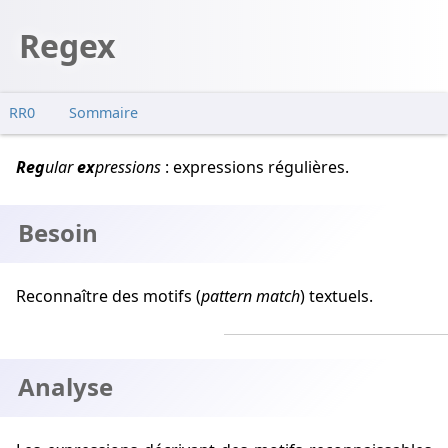
Regex
RR0
Sommaire
Besoin
Reg
ular
ex
pressions
: expressions régulières.
Analyse
Déploiement
Besoin
Exemples
Conception
Reconnaître des motifs (
pattern match
) textuels.
Notes
Limitations
Voir
Analyse