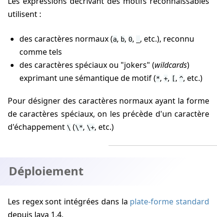
Les expressions décrivant des motifs reconnaissables
utilisent :
des caractères normaux (
,
,
,
, etc.), reconnu
a
b
0
_
comme tels
des caractères spéciaux ou "jokers" (
wildcards
)
exprimant une sémantique de motif (
,
,
,
, etc.)
*
+
[
^
Pour désigner des caractères normaux ayant la forme
de caractères spéciaux, on les précède d'un caractère
d'échappement
(
,
, etc.)
\
\*
\+
Déploiement
Les regex sont intégrées dans la
plate-forme standard
depuis Java 1.4.