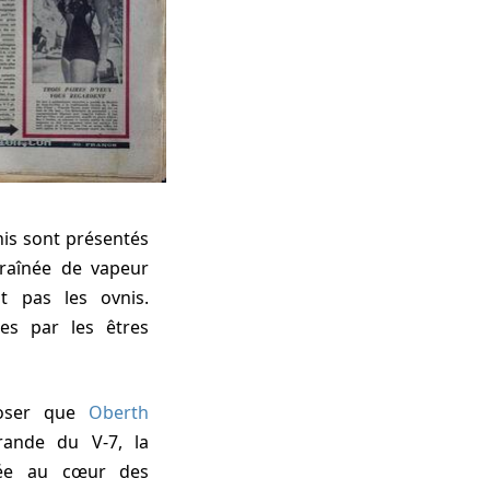
nis sont présentés
raînée de vapeur
t pas les ovnis.
les par les êtres
pposer que
Oberth
grande du V-7, la
tée au cœur des