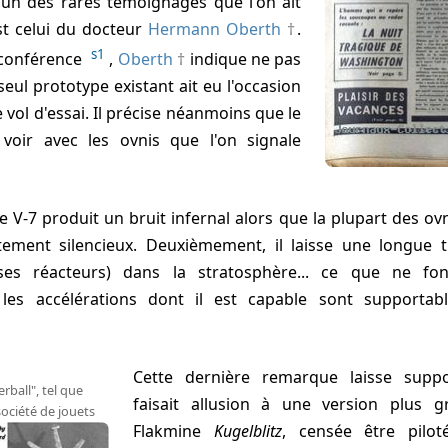
L'un des rares témoignages que l'on ait
st celui du docteur
Hermann Oberth
.
s1
 conférence
,
Oberth
indique ne pas
seul prototype existant ait eu l'occasion
e vol d'essai. Il précise néanmoins que le
 voir avec les ovnis que l'on signale
le V-7 produit un bruit infernal alors que la plupart des ov
ment silencieux. Deuxièmement, il laisse une longue t
ses réacteurs) dans la stratosphère... ce que ne fon
 les accélérations dont il est capable sont supportab
Cette dernière remarque laisse su
rball", tel que
faisait allusion à une version plus 
société de jouets
Flakmine
Kugelblitz
, censée être pilo