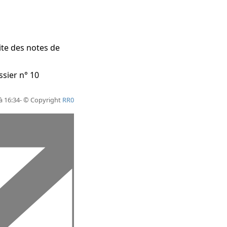
Cite des notes de
sier n° 10
 à 16:34- © Copyright
RR0