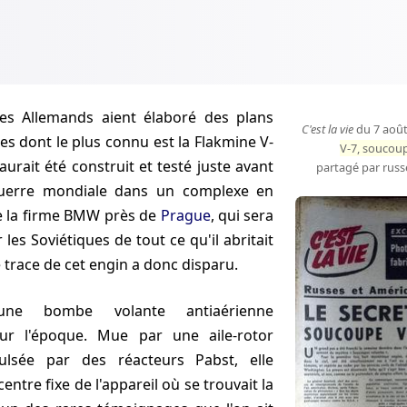
C'est la vie
du 7 août,
res dont le plus connu est la Flakmine V-
V-7, soucoup
i aurait été construit et testé juste avant
partagé par russ
guerre mondiale dans un complexe en
de la firme BMW près de
Prague
, qui sera
r les Soviétiques de tout ce qu'il abritait
e trace de cet engin a donc disparu.
our l'époque. Mue par une aile-rotor
pulsée par des réacteurs Pabst, elle
entre fixe de l'appareil où se trouvait la