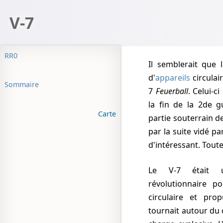
V-7
RR0
Il semblerait que les Allemands aient élaboré des plans
d'
appareils
circulai
Sommaire
7
Feuerball
. Celui-c
la fin de la 2de 
Carte
partie souterrain 
par la suite vidé pa
d'intéressant. Tout
Le V-7 était une bombe volante antiaérienne
révolutionnaire p
circulaire et pro
tournait autour du c