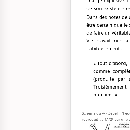
charge explosive. 
de son existence e
Dans des notes de
être certain que le 
de faire un véritabl
V-7 n'avait rien à
habituellement :
Tout d'abord, 
comme complète
(produite par 
Troisièmement,
humains.
Schéma du V-7 Zepelin "Feue
reproduit au 1/72ᵉ par une 