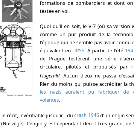
formations de bombardiers et dont on i
testée en vol.
Quoi qu'il en soit, le V-7 (où sa version
comme un pur produit de la technolo
l'époque qui ne semble pas avoir connu
équivalent en
URSS
. À partir de l'été
194
de Prague testèrent une série d'aéro
circulaire, pilotés et propulsés par 
Flügerald
. Aucun d'eux ne passa d'essa
Rien du moins qui puisse accréditer la th
les nazis auraient pu fabriquer de 
volantes
.
 le récit, invérifiable jusqu'ici, du
crash
1946
d'un engin sem
n (Norvège). L'engin y est cependant décrit très grand, d