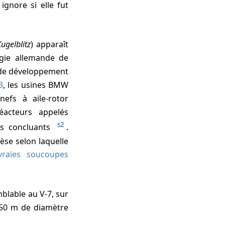
gnore si elle fut
Kugelblitz
) apparaît
gie allemande de
 de développement
3
, les usines BMW
nefs à aile-rotor
réacteurs appelés
s2
is concluants
.
èse selon laquelle
vraies soucoupes
blable au V-7, sur
e 50 m de diamètre