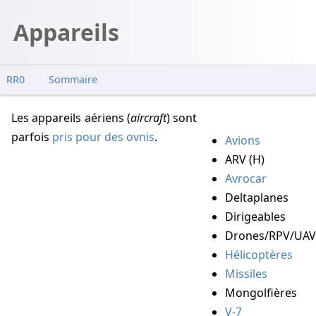
Appareils
RR0
Sommaire
Les appareils aériens (
aircraft
) sont
parfois
pris pour des ovnis
.
Avions
ARV (H)
Avrocar
Deltaplanes
Dirigeables
Drones/RPV/UAV
Hélicoptères
Missiles
Mongolfières
V-7