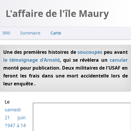
L'affaire de l'île Maury
RR0
Sommaire
Carte
Arnold enquête
Crash
Une des premières histoires de
soucoupes
peu avant
le témoignage d'Arnold
, qui se révèlera un
canular
Disparitions
monté pour publication. Deux militaires de l'USAF en
Enquête et explication officielle
feront les frais dans une mort accidentelle lors de
leur enquête .
Le
Carte de l'île Maury
samedi
21 juin
1947 à 14