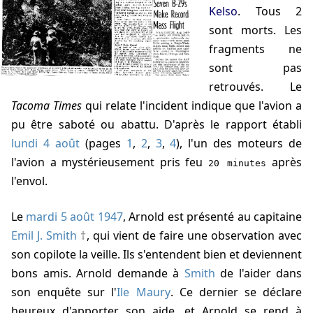
Kelso
. Tous 2
sont morts. Les
fragments ne
sont pas
retrouvés. Le
Tacoma Times
qui relate l'incident indique que l'avion a
pu être saboté ou abattu. D'après le rapport établi
lundi 4 août
(pages
1
,
2
,
3
,
4
), l'un des moteurs de
l'avion a mystérieusement pris feu
après
20 minutes
l'envol.
Le
mardi 5 août 1947
, Arnold est présenté au capitaine
Emil J. Smith
, qui vient de faire une observation avec
son copilote la veille. Ils s'entendent bien et deviennent
bons amis. Arnold demande à
Smith
de l'aider dans
son enquête sur l'
Ile Maury
. Ce dernier se déclare
heureux d'apporter son aide, et Arnold se rend à