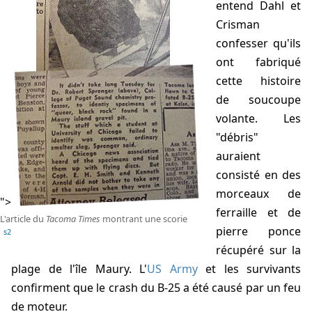
entend Dahl et
Crisman
confesser qu'ils
ont fabriqué
cette histoire
de soucoupe
volante. Les
"débris"
auraient
consisté en des
morceaux de
">
ferraille et de
L'article du
Tacoma Times
montrant une scorie
pierre ponce
s2
récupéré sur la
plage de l'île Maury. L'
US Army
et les survivants
confirment que le crash du B-25 a été causé par un feu
de moteur.