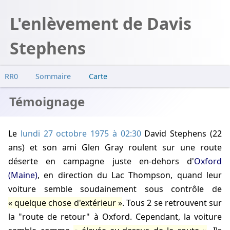
L'enlèvement de Davis
Stephens
RR0
Sommaire
Carte
Témoignage
Témoignage
Rencontre
Seconde observation
Le
lundi 27 octobre 1975 à 02:30
David Stephens (22
Autre observation
ans) et son ami Glen Gray roulent sur une route
Enquête
déserte en campagne juste en-dehors d'
Oxford
(Maine)
, en direction du Lac Thompson, quand leur
voiture semble soudainement sous contrôle de
quelque chose d'extérieur
. Tous 2 se retrouvent sur
la "route de retour" à Oxford. Cependant, la voiture